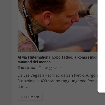
Notizie
Al via l’International Expo Tattoo: a Roma i migliori
tatuatori del mondo
Redazione
7 Maggio 2015
Da Las Vegas a Pechino, da San Pietroburgo a
Stoccolma in 400 stanno raggiungendo Roma per
dare...
Read More