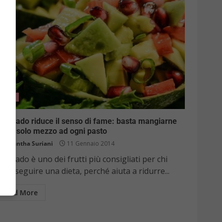
Diete
avocado riduce il senso di fame: basta mangiarne
nche solo mezzo ad ogni pasto
Samantha Suriani
11 Gennaio 2014
avocado è uno dei frutti più consigliati per chi
ole seguire una dieta, perché aiuta a ridurre...
Read More