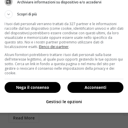
Archiviare informazioni su dispositivo e/o accedervi
Scopri di più
I tuoi dati personali verranno trattati da 327 partner e le informazioni
raccolte dal tuo dispositivo (come cookie, identificatori univoci e altri dati
del dispositivo) potrebbero essere condivise con questi ultimi, da loro
visualizzate e memorizzate oppure essere usate nello specifico da
questo sito. Noi e i nostri partner potremmo utilizzare dati di
localizzazione esatti.
Elenco dei partner
.
Alcuni fornitori potrebbero trattare i tuoi dati personali sulla base
Diete
dell'interesse legittimo, al quale puoi opporti gestendo le tue opzioni qui
sotto. Cerca un link in fondo a questa pagina o nel menu del sito per
gestire o revocare il consenso nelle impostazioni della privacy e dei
di
Dieta della pasta: perdere peso senza rinunciare agli
L’
cookie.
spaghetti
a
Redazione
21 Luglio 2014
Nega il consenso
Acconsenti
Chi l’ha detto che per perdere peso bisogna
L’
el
rinunciare alla pasta? I nutrizionisti sono ormai
vu
Gestisci le opzioni
d’accordo nell’affermare...
Read More