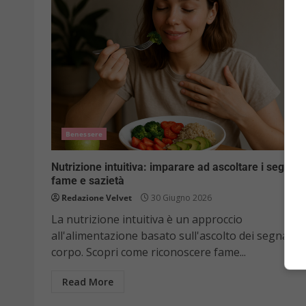
Benessere
Nutrizione intuitiva: imparare ad ascoltare i segnali 
fame e sazietà
Redazione Velvet
30 Giugno 2026
La nutrizione intuitiva è un approccio
all'alimentazione basato sull'ascolto dei segnali d
corpo. Scopri come riconoscere fame...
Read More