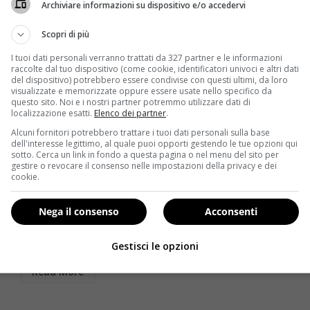
Archiviare informazioni su dispositivo e/o accedervi
Scopri di più
I tuoi dati personali verranno trattati da 327 partner e le informazioni
raccolte dal tuo dispositivo (come cookie, identificatori univoci e altri dati
del dispositivo) potrebbero essere condivise con questi ultimi, da loro
visualizzate e memorizzate oppure essere usate nello specifico da
questo sito. Noi e i nostri partner potremmo utilizzare dati di
localizzazione esatti.
Elenco dei partner
.
Alcuni fornitori potrebbero trattare i tuoi dati personali sulla base
Fitness
dell'interesse legittimo, al quale puoi opporti gestendo le tue opzioni qui
sotto. Cerca un link in fondo a questa pagina o nel menu del sito per
gestire o revocare il consenso nelle impostazioni della privacy e dei
La moda delle scarpe a dondolo: a cosa servono?
cookie.
Redazione
12 Marzo 2014
Scarpe da ginnastica a dondolo: sono solo una
Nega il consenso
Acconsenti
moda del momento o fanno davvero bene alla
postura?...
Gestisci le opzioni
Read More