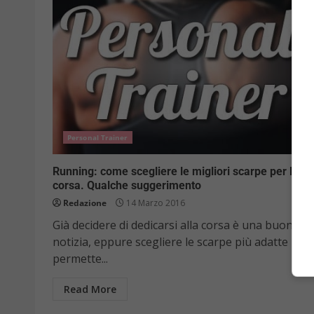
Personal Trainer
Running: come scegliere le migliori scarpe per la
corsa. Qualche suggerimento
Redazione
14 Marzo 2016
Già decidere di dedicarsi alla corsa è una buona
notizia, eppure scegliere le scarpe più adatte
permette...
Read More