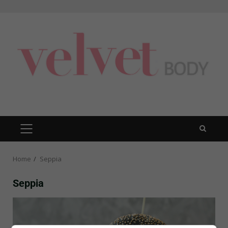
Skip
to
content
PRIMARY
MENU
Home
Seppia
Seppia