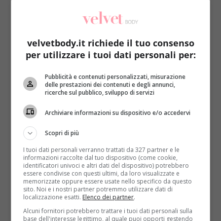
velvetbody.it richiede il tuo consenso
per utilizzare i tuoi dati personali per:
Primo Piano
Ricette
Pubblicità e contenuti personalizzati, misurazione
delle prestazioni dei contenuti e degli annunci,
ricerche sul pubblico, sviluppo di servizi
Ricetta degli hamburger al nero di seppia:
perfetti per realizzare i fish burger
Archiviare informazioni su dispositivo e/o accedervi
Roberta Gerboni
28 Febbraio 2021
Scopri di più
Gli hamburger sono un piatto gustosissimo che
I tuoi dati personali verranno trattati da 327 partner e le
piace veramente a tutti. Oltre al classico panino,
informazioni raccolte dal tuo dispositivo (come cookie,
però, si...
identificatori univoci e altri dati del dispositivo) potrebbero
essere condivise con questi ultimi, da loro visualizzate e
memorizzate oppure essere usate nello specifico da questo
Read More
sito. Noi e i nostri partner potremmo utilizzare dati di
localizzazione esatti.
Elenco dei partner
.
Alcuni fornitori potrebbero trattare i tuoi dati personali sulla
base dell'interesse legittimo, al quale puoi opporti gestendo