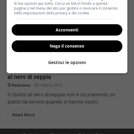
le tue opzioni qui sotto. Cerca un link in fondo a questa
pagina o nel menu del sito per gestire o revocare il consenso
nelle impostazioni della privacy e dei cookie.
Acconsenti
Nega il consenso
Primi piatti
Gestisci le opzioni
Ricette classiche: come preparare il risotto
al nero di seppia
Redazione
5 Marzo 2016
Il risotto al nero di seppia non è sicuramente un
piatto da servire quando si hanno ospiti...
Read More