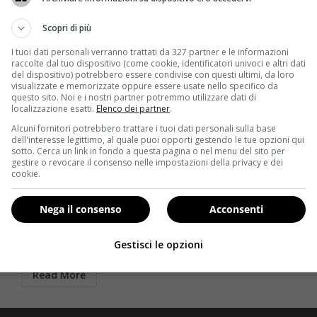
Scopri di più
I tuoi dati personali verranno trattati da 327 partner e le informazioni
raccolte dal tuo dispositivo (come cookie, identificatori univoci e altri dati
del dispositivo) potrebbero essere condivise con questi ultimi, da loro
visualizzate e memorizzate oppure essere usate nello specifico da
questo sito. Noi e i nostri partner potremmo utilizzare dati di
localizzazione esatti.
Elenco dei partner
.
Alcuni fornitori potrebbero trattare i tuoi dati personali sulla base
dell'interesse legittimo, al quale puoi opporti gestendo le tue opzioni qui
Notizie
sotto. Cerca un link in fondo a questa pagina o nel menu del sito per
gestire o revocare il consenso nelle impostazioni della privacy e dei
È in giardino e grida aiuto: la tragica scoperta in
cookie.
ospedale
Redazione
3 Luglio 2018
Nega il consenso
Acconsenti
Un uomo di 66 anni si trovava in giardino quando è
stato punto da un’ape: la richiesta...
Gestisci le opzioni
Read More