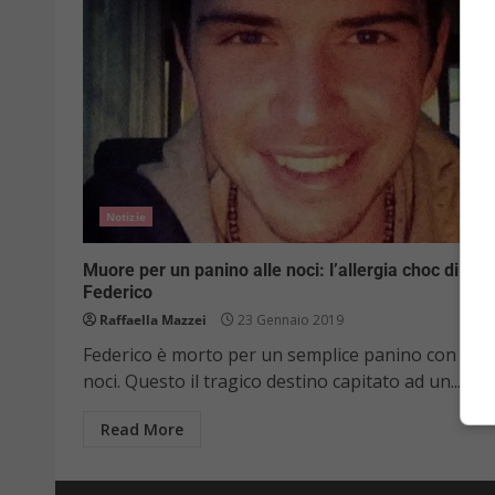
Notizie
Muore per un panino alle noci: l’allergia choc di
Federico
Raffaella Mazzei
23 Gennaio 2019
Federico è morto per un semplice panino con le
noci. Questo il tragico destino capitato ad un...
Read More