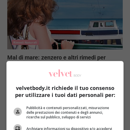
Rimedi Naturali
Mal di mare: zenzero e altri rimedi per
combattere la nausea
Redazione
13 Agosto 2014
Se soffrite di mal di mare un viaggio in barca, nave o
velvetbody.it richiede il tuo consenso
traghetto può trasformarsi in un...
per utilizzare i tuoi dati personali per:
Read More
Pubblicità e contenuti personalizzati, misurazione
delle prestazioni dei contenuti e degli annunci,
ricerche sul pubblico, sviluppo di servizi
Archiviare informazioni su dispositivo e/o accedervi