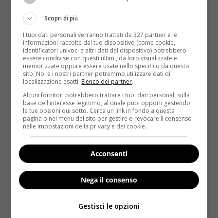
Scopri di più
I tuoi dati personali verranno trattati da 327 partner e le
informazioni raccolte dal tuo dispositivo (come cookie,
identificatori univoci e altri dati del dispositivo) potrebbero
essere condivise con questi ultimi, da loro visualizzate e
memorizzate oppure essere usate nello specifico da questo
sito. Noi e i nostri partner potremmo utilizzare dati di
Notizie
localizzazione esatti.
Elenco dei partner
.
Alcuni fornitori potrebbero trattare i tuoi dati personali sulla
Mal di primavera: ecco come combatterlo
base dell'interesse legittimo, al quale puoi opporti gestendo
le tue opzioni qui sotto. Cerca un link in fondo a questa
Redazione
14 Marzo 2014
pagina o nel menu del sito per gestire o revocare il consenso
nelle impostazioni della privacy e dei cookie.
Il mal di primavera torna a farsi sentire: stanchezza,
sonnolenza, continue emicranie, voglia di non far
nulla...
Acconsenti
Read More
Nega il consenso
Gestisci le opzioni