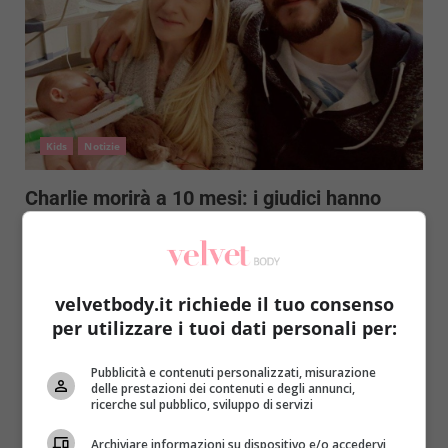
Kids
Notizie
Charlie morirà a 10 mesi: i giudici hanno
deciso di staccare la spina
Redazione
12 Aprile 2017
Charlie Gard, 10 mesi, vive attaccato alle macchine. I
velvetbody.it richiede il tuo consenso
medici vogliono staccare la spina ma i genitori...
per utilizzare i tuoi dati personali per:
Read More
Pubblicità e contenuti personalizzati, misurazione
delle prestazioni dei contenuti e degli annunci,
ricerche sul pubblico, sviluppo di servizi
Archiviare informazioni su dispositivo e/o accedervi