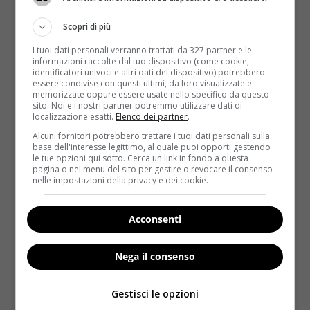
Scopri di più
I tuoi dati personali verranno trattati da 327 partner e le
informazioni raccolte dal tuo dispositivo (come cookie,
identificatori univoci e altri dati del dispositivo) potrebbero
essere condivise con questi ultimi, da loro visualizzate e
memorizzate oppure essere usate nello specifico da questo
sito. Noi e i nostri partner potremmo utilizzare dati di
Kids
Notizie
localizzazione esatti.
Elenco dei partner
.
Alcuni fornitori potrebbero trattare i tuoi dati personali sulla
Charlie sta per morire ma i genitori
base dell'interesse legittimo, al quale puoi opporti gestendo
le tue opzioni qui sotto. Cerca un link in fondo a questa
implorano i medici: “Non ancora”
pagina o nel menu del sito per gestire o revocare il consenso
nelle impostazioni della privacy e dei cookie.
Redazione
8 Marzo 2017
Charlie è un bimbo malato di soli 7 mesi che ha diviso
l’Inghilterra: per i medici non...
Acconsenti
Read More
Nega il consenso
Gestisci le opzioni