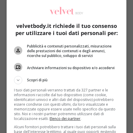
velvetbody.it richiede il tuo consenso
per utilizzare i tuoi dati personali per:
Come le star
Notizie
Pubblicità e contenuti personalizzati, misurazione
delle prestazioni dei contenuti e degli annunci,
ricerche sul pubblico, sviluppo di servizi
Obama, sfida di kitesurf come primo
desiderio dopo il mandato [VIDEO]
Archiviare informazioni su dispositivo e/o accedervi
Redazione
13 Febbraio 2017
Scopri di più
Chi l’ha detto che un presidente può fare tutto ciò
I tuoi dati personali verranno trattati da 327 partner e le
che desidera e realizzare ogni suo desiderio?...
informazioni raccolte dal tuo dispositivo (come cookie,
identificatori univoci e altri dati del dispositivo) potrebbero
Read More
essere condivise con questi ultimi, da loro visualizzate e
memorizzate oppure essere usate nello specifico da questo
sito. Noi e i nostri partner potremmo utilizzare dati di
localizzazione esatti.
Elenco dei partner
.
Alcuni fornitori potrebbero trattare i tuoi dati personali sulla
base dell'interesse legittimo, al quale puoi opporti gestendo