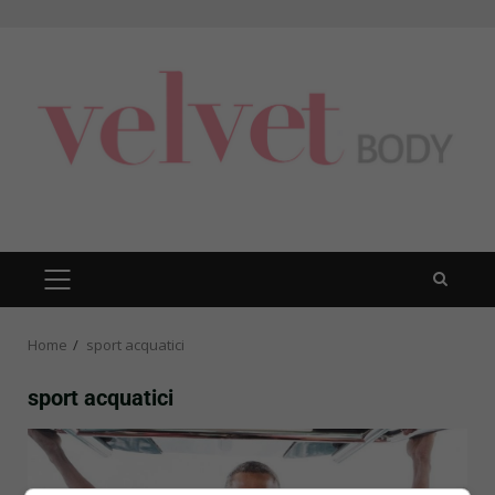
Skip
to
content
PRIMARY
MENU
Home
sport acquatici
sport acquatici