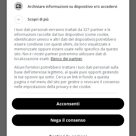
Archiviare informazioni su dispositivo e/o accedervi
Scopri di più
I tuoi dati personali verranno trattati da 327 partner e le
informazioni raccolte dal tuo dispositivo (come cookie,
identificatori univoci e altri dati del dispositivo) potrebbero
essere condivise con questi ultimi, da loro visualizzate e
Notizie
memorizzate oppure essere usate nello specifico da questo
sito. Noi e i nostri partner potremmo utilizzare dati di
localizzazione esatti.
Elenco dei partner
.
Tapiro a Eataly: rietichettavano (per
Alcuni fornitori potrebbero trattare i tuoi dati personali sulla
venderli) formaggi scaduti [VIDEO]
base dell'interesse legittimo, al quale puoi opporti gestendo
le tue opzioni qui sotto. Cerca un link in fondo a questa
Redazione
15 Dicembre 2016
pagina o nel menu del sito per gestire o revocare il consenso
nelle impostazioni della privacy e dei cookie.
Oscar Farinetti, fondatore della catena Eataly, ha
ricevuto un Tapiro d’oro da Valerio Staffelli. Il
motivo? Nei...
Acconsenti
Read More
Nega il consenso