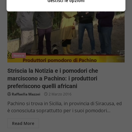
Gestisci le opzioni
Notizie
Striscia la Notizia e i pomodori che
marciscono a Pachino: i produttori
preferiscono quelli africani
Raffaella Mazzei
2 Marzo 2016
Pachino si trova in Sicilia, in provincia di Siracusa, ed
è conosciuta soprattutto per i suoi pomodori....
Read More