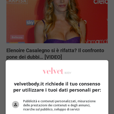
Bellezza
Elenoire Casalegno si è rifatta? Il confronto
pone dei dubbi… [VIDEO]
Redazione
16 Dicembre 2016
Che sia una bellissima donna (e mamma), nessuno lo
può mettere in dubbio. Che porti magnificamente i...
velvetbody.it richiede il tuo consenso
per utilizzare i tuoi dati personali per:
Read More
Pubblicità e contenuti personalizzati, misurazione
delle prestazioni dei contenuti e degli annunci,
ricerche sul pubblico, sviluppo di servizi