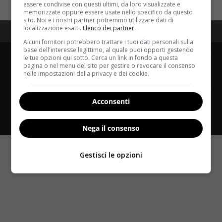
essere condivise con questi ultimi, da loro visualizzate e
per:
memorizzate oppure essere usate nello specifico da questo
sito. Noi e i nostri partner potremmo utilizzare dati di
localizzazione esatti.
Elenco dei partner
.
Redazione
Disclaimer
Privacy Policy
Alcuni fornitori potrebbero trattare i tuoi dati personali sulla
base dell'interesse legittimo, al quale puoi opporti gestendo
Copyright © 2025 Velvetbody.it proprietà di Jws Media
le tue opzioni qui sotto. Cerca un link in fondo a questa
Srl - Via Cavour 310 - 00184 Roma (RM) - P.Iva
pagina o nel menu del sito per gestire o revocare il consenso
nelle impostazioni della privacy e dei cookie.
17132921002 - Questo blog non è una testata
giornalistica, in quanto viene aggiornato senza alcuna
periodicità. Non può pertanto considerarsi un
Acconsenti
prodotto editoriale ai sensi della legge n. 62 del
07.03.2001
Nega il consenso
Gestisci le opzioni