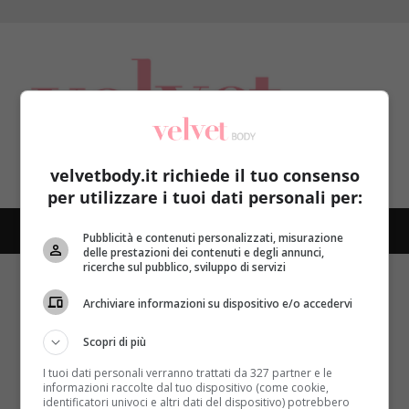
Skip
to
content
velvetbody.it richiede il tuo consenso
per utilizzare i tuoi dati personali per:
Pubblicità e contenuti personalizzati, misurazione
PRIMARY
delle prestazioni dei contenuti e degli annunci,
MENU
ricerche sul pubblico, sviluppo di servizi
Home
termoregolazione pediatrica
Archiviare informazioni su dispositivo e/o accedervi
Nothing Found
Scopri di più
It seems we can’t find what you’re looking for.
Perhaps searching can help.
I tuoi dati personali verranno trattati da 327 partner e le
informazioni raccolte dal tuo dispositivo (come cookie,
identificatori univoci e altri dati del dispositivo) potrebbero
Ricerca