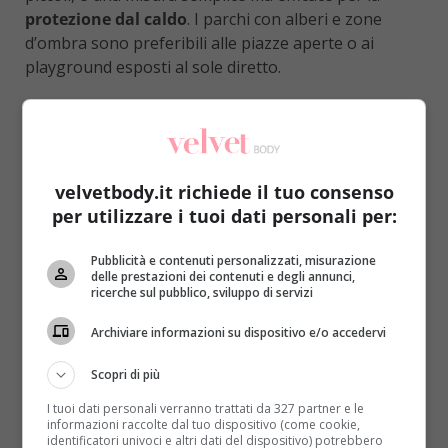
protezione dal caldo
. I parchi con alberi e zone
d’ombra sono preferibili alle piazze aperte o ai
playground esposti al sole diretto.
In casa, mantenere gli ambienti freschi durante le
ore più calde — chiudendo le persiane e aprendo le
finestre nelle ore serali e notturne — aiuta a creare
un microclima più confortevole. Se disponete di un
velvetbody.it richiede il tuo consenso
condizionatore, usatelo con moderazione: la
per utilizzare i tuoi dati personali per:
temperatura interna ideale non dovrebbe essere
inferiore di più di 5-7 gradi rispetto a quella esterna,
Pubblicità e contenuti personalizzati, misurazione
per evitare sbalzi termici eccessivi all’uscita.
delle prestazioni dei contenuti e degli annunci,
ricerche sul pubblico, sviluppo di servizi
Abbigliamento e protezione solare
Archiviare informazioni su dispositivo e/o accedervi
per i più piccoli
Scopri di più
Vestire i bambini con abiti leggeri, in fibre naturali
I tuoi dati personali verranno trattati da 327 partner e le
come il cotone, di colore chiaro, favorisce la
informazioni raccolte dal tuo dispositivo (come cookie,
traspirazione e riduce l’accumulo di calore. Nei
identificatori univoci e altri dati del dispositivo) potrebbero