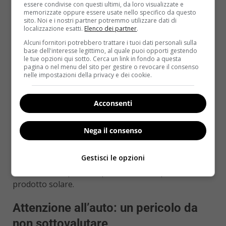
essere condivise con questi ultimi, da loro visualizzate e
neonati, è importante evitare di coprirli
memorizzate oppure essere usate nello specifico da questo
eccessivamente: la tendenza a «imbacuccarli» per
sito. Noi e i nostri partner potremmo utilizzare dati di
localizzazione esatti.
Elenco dei partner
.
abitudine può essere controproducente nelle
giornate estive.
Alcuni fornitori potrebbero trattare i tuoi dati personali sulla
base dell'interesse legittimo, al quale puoi opporti gestendo
le tue opzioni qui sotto. Cerca un link in fondo a questa
Il cappellino è un alleato prezioso: protegge la testa
pagina o nel menu del sito per gestire o revocare il consenso
e la nuca dall’irraggiamento diretto, riducendo il
nelle impostazioni della privacy e dei cookie.
rischio di colpo di calore. La
protezione solare per i
bambini
è fondamentale, poiché la loro pelle è più
Acconsenti
sottile e sensibile di quella degli adulti: utilizzate
creme con fattore di protezione elevato (SPF 50 o
Nega il consenso
superiore), riapplicandole ogni due ore e dopo ogni
bagno o sudorazione intensa. Sui neonati sotto i sei
Gestisci le opzioni
mesi è preferibile evitare l’esposizione diretta al sole
e consultare il pediatra prima di usare qualsiasi
prodotto solare.
Attenzione all’auto: un pericolo da
non sottovalutare