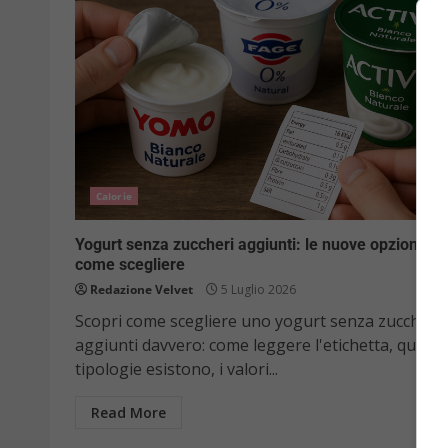
Calorie
Yogurt senza zuccheri aggiunti: le nuove opzioni e
come scegliere
Redazione Velvet
5 Luglio 2026
Scopri come scegliere uno yogurt senza zuccheri
aggiunti davvero: come leggere l'etichetta, quali
tipologie esistono, i valori...
Read More