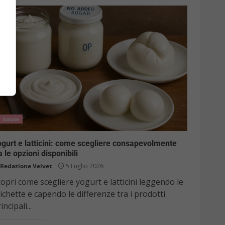
Salute
gurt e latticini: come scegliere consapevolmente
a le opzioni disponibili
Redazione Velvet
5 Luglio 2026
opri come scegliere yogurt e latticini leggendo le
ichette e capendo le differenze tra i prodotti
incipali...