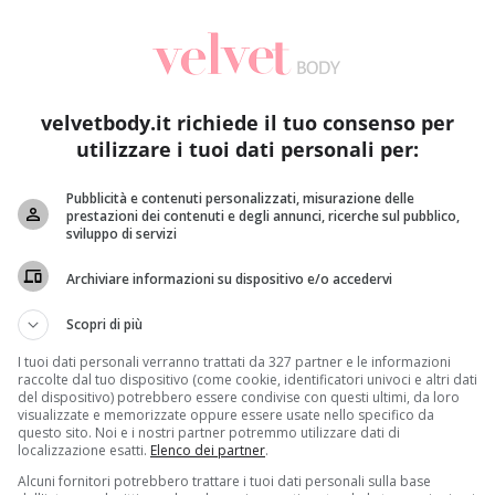
velvetbody.it richiede il tuo consenso per
utilizzare i tuoi dati personali per:
Pubblicità e contenuti personalizzati, misurazione delle
prestazioni dei contenuti e degli annunci, ricerche sul pubblico,
Salute
sviluppo di servizi
Gravidanza settimana per settimana: cosa accade nel
Es
Archiviare informazioni su dispositivo e/o accedervi
primo trimestre
b
Redazione Velvet
5 Luglio 2026
Scopri di più
Scopri come evolve la gravidanza primo trimestre
C
I tuoi dati personali verranno trattati da 327 partner e le informazioni
settimana per settimana: cambiamenti ormonali,
ge
raccolte dal tuo dispositivo (come cookie, identificatori univoci e altri dati
del dispositivo) potrebbero essere condivise con questi ultimi, da loro
sviluppo embrionale e sintomi delle...
ci
visualizzate e memorizzate oppure essere usate nello specifico da
questo sito. Noi e i nostri partner potremmo utilizzare dati di
localizzazione esatti.
Elenco dei partner
.
Read More
Alcuni fornitori potrebbero trattare i tuoi dati personali sulla base