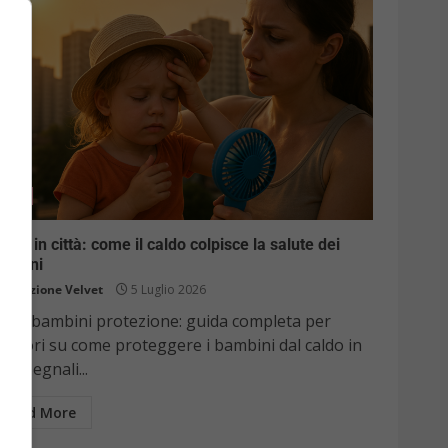
Kids
tate in città: come il caldo colpisce la salute dei
ambini
Redazione Velvet
5 Luglio 2026
aldo bambini protezione: guida completa per
nitori su come proteggere i bambini dal caldo in
ttà. Segnali...
Read More