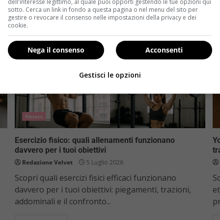
dell'interesse legittimo, al quale puoi opporti gestendo le tue opzioni qui
sotto. Cerca un link in fondo a questa pagina o nel menu del sito per
gestire o revocare il consenso nelle impostazioni della privacy e dei
cookie.
Nega il consenso
Acconsenti
Gestisci le opzioni
Fitness
Esercizio fisico: quali allenamenti funzionano
Yo
davvero per i tuoi obiettivi
tr
Redazione Velvet
5 Luglio 2026
Scopri quali esercizi fisici efficaci funzionano
Sc
davvero per i tuoi obiettivi: piegamenti, trazioni,
et
addominali e il confronto...
pr