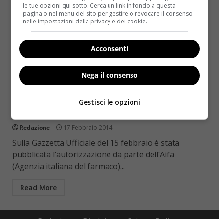
le tue opzioni qui sotto. Cerca un link in fondo a questa
pagina o nel menu del sito per gestire o revocare il consenso
nelle impostazioni della privacy e dei cookie.
Acconsenti
Nega il consenso
Notizie
Botulino: via libera anche in Italia per le
Gestisci le opzioni
“zampe di gallina”
Redazione
17 Febbraio 2014
Sulla Gazzetta Ufficiale del 15 febbraio è stata
pubblicata l’autorizzazione da parte dell’Aifa
(Agenzia italiana del farmaco)...
Read More