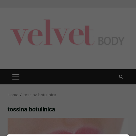
Skip
to
content
PRIMARY
MENU
Home
tossina botulinica
tossina botulinica