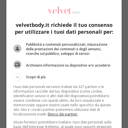
velvetbody.it richiede il tuo consenso
per utilizzare i tuoi dati personali per:
Bellezza
Chirurgia estetica
Pubblicità e contenuti personalizzati, misurazione
delle prestazioni dei contenuti e degli annunci,
ricerche sul pubblico, sviluppo di servizi
Fenomeno “botox babies”: i giovani italiani
non sono ancora coinvolti
Archiviare informazioni su dispositivo e/o accedervi
Redazione
26 Febbraio 2014
Scopri di più
Ed ecco una bella notizia che ci piace riportare, in un
I tuoi dati personali verranno trattati da 327 partner e le
tempo in cui l’immagine la fa...
informazioni raccolte dal tuo dispositivo (come cookie,
identificatori univoci e altri dati del dispositivo) potrebbero
Read More
essere condivise con questi ultimi, da loro visualizzate e
memorizzate oppure essere usate nello specifico da questo
sito. Noi e i nostri partner potremmo utilizzare dati di
localizzazione esatti.
Elenco dei partner
.
Alcuni fornitori potrebbero trattare i tuoi dati personali sulla
base dell'interesse legittimo, al quale puoi opporti gestendo