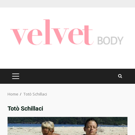
Skip
to
content
PRIMARY
MENU
Home
Totò Schillaci
Totò Schillaci