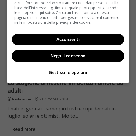
Alcuni fornitori potrebbero trattare i tuoi dati personali sulla
base dell'interesse legittimo, al quale puoi opporti gestendo
le tue opzioni qui sotto. Cerca un link in fondo a questa
pagina o nel menu del sito per gestire o revocare il consenso
nelle impostazioni della privacy e dei cookie.
Acconsenti
Nega il consenso
Notizie
Gestisci le opzioni
La stagione di nascita influenza l’umore da
adulti
Redazione
21 Ottobre 2014
I nati in gennaio sono più tristi e cupi dei nati in
luglio, solari e ottimisti. Molto...
Read More