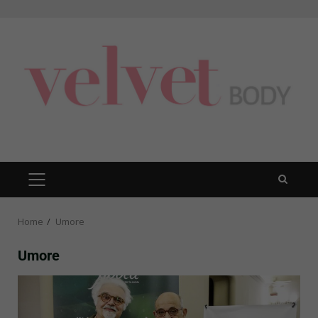
Skip
to
content
PRIMARY
MENU
Home
Umore
Umore