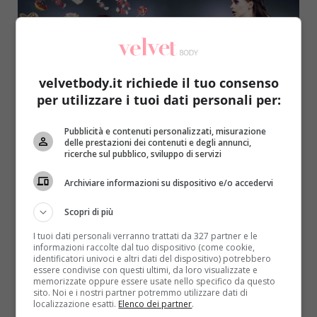
velvetbody.it richiede il tuo consenso
per utilizzare i tuoi dati personali per:
Pubblicità e contenuti personalizzati, misurazione
Diete
delle prestazioni dei contenuti e degli annunci,
ricerche sul pubblico, sviluppo di servizi
Dieta: 5 consigli per non “mollare” prima del
Archiviare informazioni su dispositivo e/o accedervi
traguardo
Raffaella Mazzei
29 Gennaio 2017
Scopri di più
Quando in una dieta cominciano a vedersi i primi
I tuoi dati personali verranno trattati da 327 partner e le
risultati si può “traballare”: è facile mollare,
informazioni raccolte dal tuo dispositivo (come cookie,
identificatori univoci e altri dati del dispositivo) potrebbero
accontentandosi...
essere condivise con questi ultimi, da loro visualizzate e
memorizzate oppure essere usate nello specifico da questo
sito. Noi e i nostri partner potremmo utilizzare dati di
Read More
localizzazione esatti.
Elenco dei partner
.