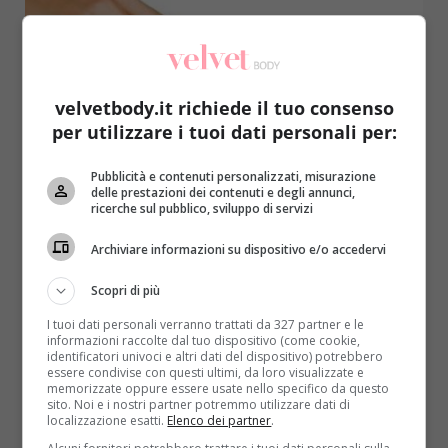
velvetbody.it richiede il tuo consenso
per utilizzare i tuoi dati personali per:
Pubblicità e contenuti personalizzati, misurazione
Notizie
delle prestazioni dei contenuti e degli annunci,
ricerche sul pubblico, sviluppo di servizi
Unghie: i trucchi per farle crescere più in
Archiviare informazioni su dispositivo e/o accedervi
fretta
Redazione
21 Agosto 2014
Scopri di più
Sognate unghie lunghe ma non volete ricorrere alla
I tuoi dati personali verranno trattati da 327 partner e le
ricostruzione? Ecco tutti i consigli per farle ricrescere
informazioni raccolte dal tuo dispositivo (come cookie,
identificatori univoci e altri dati del dispositivo) potrebbero
più...
essere condivise con questi ultimi, da loro visualizzate e
memorizzate oppure essere usate nello specifico da questo
sito. Noi e i nostri partner potremmo utilizzare dati di
Read More
localizzazione esatti.
Elenco dei partner
.