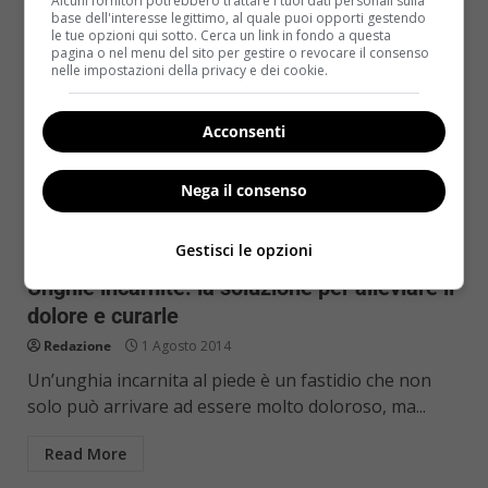
Alcuni fornitori potrebbero trattare i tuoi dati personali sulla
base dell'interesse legittimo, al quale puoi opporti gestendo
le tue opzioni qui sotto. Cerca un link in fondo a questa
pagina o nel menu del sito per gestire o revocare il consenso
nelle impostazioni della privacy e dei cookie.
Acconsenti
Nega il consenso
Bellezza
Gestisci le opzioni
Unghie incarnite: la soluzione per alleviare il
dolore e curarle
Redazione
1 Agosto 2014
Un’unghia incarnita al piede è un fastidio che non
solo può arrivare ad essere molto doloroso, ma...
Read More