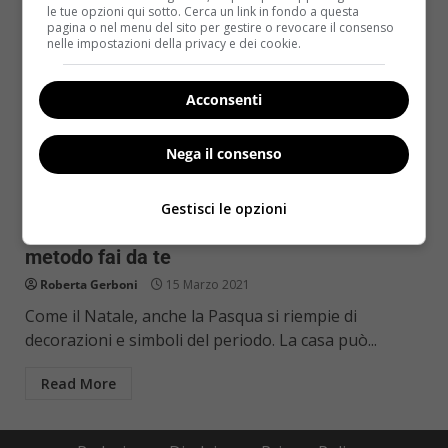
le tue opzioni qui sotto. Cerca un link in fondo a questa
pagina o nel menu del sito per gestire o revocare il consenso
nelle impostazioni della privacy e dei cookie.
Acconsenti
Nega il consenso
Fatti in casa
Primo Piano
Gestisci le opzioni
Centrotavola di Pasqua con uova colorate: il
metodo fai da te
Roberta Gerboni
15 Marzo 2021
Come il Natale, anche la Pasqua si riempie di
decorazioni e simboli del periodo. La casa può...
Read More