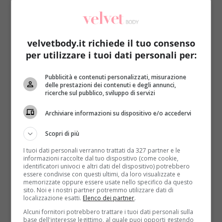
velvetbody.it richiede il tuo consenso
per utilizzare i tuoi dati personali per:
Fatti in casa
Primo Piano
Pubblicità e contenuti personalizzati, misurazione
delle prestazioni dei contenuti e degli annunci,
ricerche sul pubblico, sviluppo di servizi
Troppe uova di Pasqua avanzate? Ottime
per realizzare una maschera viso
Archiviare informazioni su dispositivo e/o accedervi
Roberta Gerboni
5 Aprile 2021
Scopri di più
A Pasqua si possono ricevere troppe uova di
I tuoi dati personali verranno trattati da 327 partner e le
cioccolata e alcune possono non essere di nostro
informazioni raccolte dal tuo dispositivo (come cookie,
gradimento....
identificatori univoci e altri dati del dispositivo) potrebbero
essere condivise con questi ultimi, da loro visualizzate e
memorizzate oppure essere usate nello specifico da questo
Read More
sito. Noi e i nostri partner potremmo utilizzare dati di
localizzazione esatti.
Elenco dei partner
.
Alcuni fornitori potrebbero trattare i tuoi dati personali sulla
base dell'interesse legittimo, al quale puoi opporti gestendo