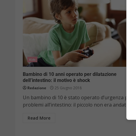
Kids
Bambino di 10 anni operato per dilatazione
dell’intestino: il motivo è shock
Redazione
25 Giugno 2018
Un bambino di 10 è stato operato d’urgenza per
problemi all’intestino: il piccolo non era andato in..
Read More