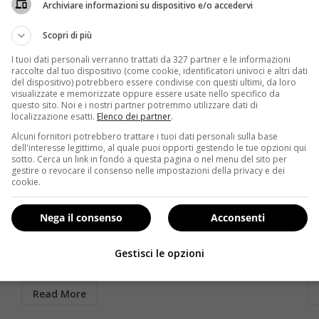
Archiviare informazioni su dispositivo e/o accedervi
Scopri di più
I tuoi dati personali verranno trattati da 327 partner e le informazioni
raccolte dal tuo dispositivo (come cookie, identificatori univoci e altri dati
del dispositivo) potrebbero essere condivise con questi ultimi, da loro
visualizzate e memorizzate oppure essere usate nello specifico da
questo sito. Noi e i nostri partner potremmo utilizzare dati di
localizzazione esatti.
Elenco dei partner
.
Alcuni fornitori potrebbero trattare i tuoi dati personali sulla base
Notizie
dell'interesse legittimo, al quale puoi opporti gestendo le tue opzioni qui
sotto. Cerca un link in fondo a questa pagina o nel menu del sito per
gestire o revocare il consenso nelle impostazioni della privacy e dei
“Chi non gioca è malato”: il libro che spiega
I 
cookie.
l’importanza del gioco
c
Redazione
24 Settembre 2015
Nega il consenso
Acconsenti
NOVOMATIC, azienda leader nel settore del
I 
.
gaming, e la casa editrice TORO EDIZIONI hanno
ne
Gestisci le opzioni
presentato lo scorso 22 settembre...
vi
Read More