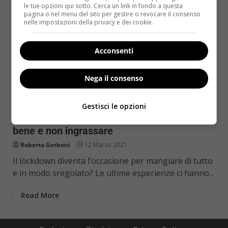
le tue opzioni qui sotto. Cerca un link in fondo a questa
pagina o nel menu del sito per gestire o revocare il consenso
nelle impostazioni della privacy e dei cookie.
Acconsenti
Nega il consenso
Diete
Primo Piano
Gestisci le opzioni
Dieta del lockdown: i consigli per mangiare
bene e non ingrassare
Roberta Gerboni
12 Marzo 2021
Il lockdown diventa l’occasione per mangiare di tutto
e in modo sregolato? Le ultime esperienze ci hanno...
Read More