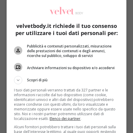
velvetbody.it richiede il tuo consenso
per utilizzare i tuoi dati personali per:
Fitness
Primo Piano
Pubblicità e contenuti personalizzati, misurazione
delle prestazioni dei contenuti e degli annunci,
ricerche sul pubblico, sviluppo di servizi
Italia in zona rossa o arancione: come
praticare sport individuale
Archiviare informazioni su dispositivo e/o accedervi
Roberta Gerboni
13 Marzo 2021
Scopri di più
Da lunedì 15 marzo metà delle regioni d’Italia
I tuoi dati personali verranno trattati da 327 partner e le
entreranno in zona rossa, mentre molte altre
informazioni raccolte dal tuo dispositivo (come cookie,
passeranno o...
identificatori univoci e altri dati del dispositivo) potrebbero
essere condivise con questi ultimi, da loro visualizzate e
memorizzate oppure essere usate nello specifico da questo
Read More
sito. Noi e i nostri partner potremmo utilizzare dati di
localizzazione esatti.
Elenco dei partner
.
Alcuni fornitori potrebbero trattare i tuoi dati personali sulla
base dell'interesse legittimo, al quale puoi opporti gestendo