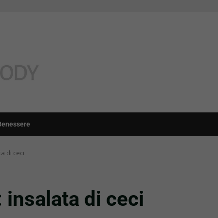
Benessere
a di ceci
 insalata di ceci