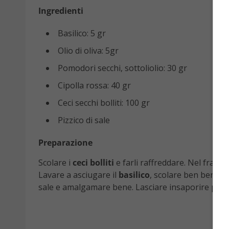
Ingredienti
Basilico: 5 gr
Olio di oliva: 5gr
Pomodori secchi, sottoliolio: 30 gr
Cipolla rossa: 40 gr
Ceci secchi bolliti: 100 gr
Pizzico di sale
Preparazione
Scolare i
ceci bolliti
e farli raffreddare. Nel frat
Lavare a asciugare il
basilico
, scolare ben bene i
sale e amalgamare bene. Lasciare insaporire per 1