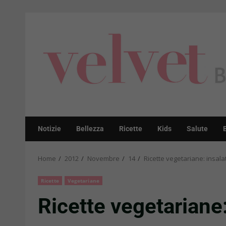
Skip
to
content
Notizie
Bellezza
Ricette
Kids
Salute
Home
2012
Novembre
14
Ricette vegetariane: insalat
Ricette
Vegetariane
Ricette vegetariane: