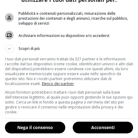
Pubblicità e contenuti personalizzati, misurazione delle
prestazioni dei contenuti e degli annunci, ricerche sul pubblico,
sviluppo di servizi
Archiviare informazioni su dispositivo e/o accedervi
Scopri di più
I tuoi dati personali verranno trattati da 327 partner e le informazioni
raccolte dal tuo dispositivo (come cookie, identificatori univoci e altri dati
del dispositivo) potrebbero essere condivise con questi ultimi, da loro
visualizzate e memorizzate oppure essere usate nello specifico da
questo sito. Noi e i nostri partner potremmo utilizzare dati di
localizzazione esatti.
Elenco dei partner
.
Alcuni fornitori potrebbero trattare i tuoi dati personali sulla base
dell'interesse legittimo, al quale puoi opporti gestendo le tue opzioni qui
tempo lavare mezza
cipolla rossa
(circa 40 gr) e tagliarla a fet
sotto. Cerca un link in fondo a questa pagina o nel menu del sito per
pomodori secchi
e aggiungere il tutto alla cipolla. Aggiunger
gestire o revocare il consenso nelle impostazioni della privacy e dei
cookie.
5 minuti e poi servire.
Nega il consenso
Acconsenti