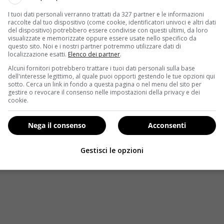
ertente per modellare gli addominali e
tonificare
tutti i
musc
I tuoi dati personali verranno trattati da 327 partner e le informazioni
e come
swiss ball
o palla svizzera, fu inventata negli anni ’60
raccolte dal tuo dispositivo (come cookie, identificatori univoci e altri dati
del dispositivo) potrebbero essere condivise con questi ultimi, da loro
copi terapeutici e riabilitativi. La palla svizzera infatti è un
visualizzate e memorizzate oppure essere usate nello specifico da
dimensioni e al materiale, e oscilla tra i 20 e i 40 euro.
questo sito. Noi e i nostri partner potremmo utilizzare dati di
localizzazione esatti.
Elenco dei partner
.
 la fitball è particolarmente indicata per rinforzare i
muscoli
Alcuni fornitori potrebbero trattare i tuoi dati personali sulla base
dell'interesse legittimo, al quale puoi opporti gestendo le tue opzioni qui
oni dei più classici
crunch
per gli esercizi dell’addome spes
sotto. Cerca un link in fondo a questa pagina o nel menu del sito per
’alto addome, per esempio. Senza parlare della difficoltà di n
gestire o revocare il consenso nelle impostazioni della privacy e dei
cookie.
tato non di un collo muscolo ma di dolori muscolari e
emicrani
relax
di tutto il corpo e permette di “sciogliere” le
articolazi
Nega il consenso
Acconsenti
 molte ore la stessa posizione. Fare ginnastica con questo 
a
o praticare sport.
Gestisci le opzioni