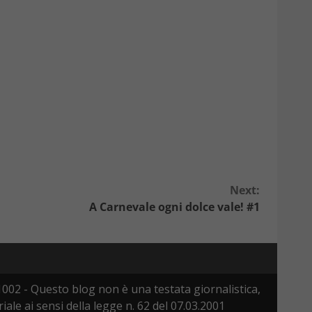
Next:
A Carnevale ogni dolce vale! #1
002 - Questo blog non è una testata giornalistica,
le ai sensi della legge n. 62 del 07.03.2001