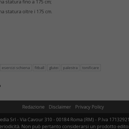
na statura fino a 175 cm;
a statura oltre i 175 cm.
esercizi schiena
fitball
glutei
palestra
tonificare
o
Redazione
Disclaimer
Privacy Policy
edia Srl - Via Cavour 310 - 00184 Roma (RM) - P.Iva 17132921
iodicità. Non può pertanto considerarsi un prodotto editoria