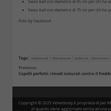
Swiss ball con diametro di 65 cm per chi ha u
Swiss ball con diametro di 75 cm per chi ha un
Foto by Facebook
Tags:
Addominali
Allenamento
bellezza
Benessere
Continue
Previous:
Capelli perfetti: rimedi naturali contro il fredd
Reading
Copyright © 2025 Velvetbody.it proprietà di Jws M
in quanto viene aggiornato senza alcuna per