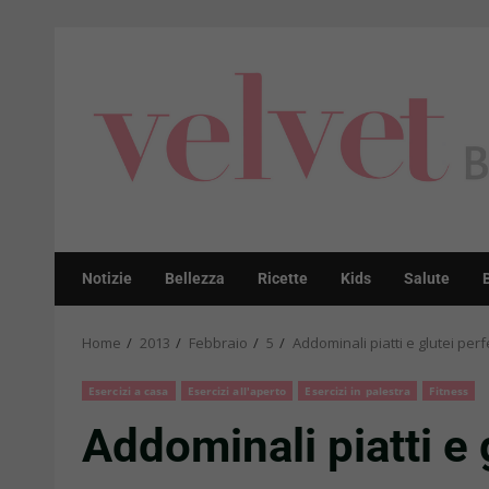
Skip
to
content
Notizie
Bellezza
Ricette
Kids
Salute
Home
2013
Febbraio
5
Addominali piatti e glutei perfe
Esercizi a casa
Esercizi all'aperto
Esercizi in palestra
Fitness
Addominali piatti e g