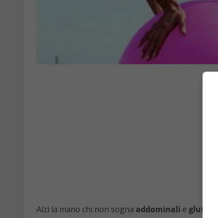
Alzi la mano chi non sogna
addominali
e
glutei p