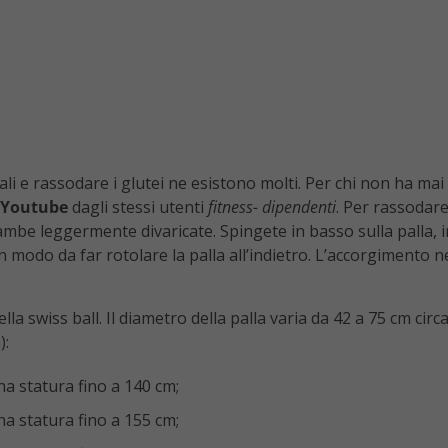
ali e rassodare i glutei ne esistono molti. Per chi non ha ma
Youtube
dagli stessi utenti
fitness- dipendenti
. Per rassodare
gambe leggermente divaricate. Spingete in basso sulla palla, i
 in modo da far rotolare la palla all’indietro. L’accorgimento
lla swiss ball. Il diametro della palla varia da 42 a 75 cm circa,
):
na statura fino a 140 cm;
na statura fino a 155 cm;