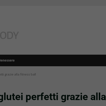
Benessere
tti grazie alla fitness ball
lutei perfetti grazie alla