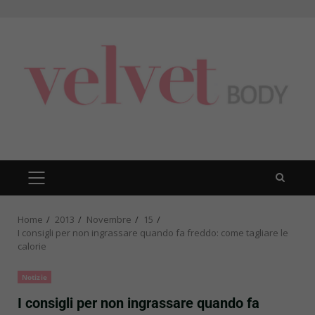
Skip
to
content
PRIMARY
MENU
Home
2013
Novembre
15
I consigli per non ingrassare quando fa freddo: come tagliare le
calorie
Notizie
I consigli per non ingrassare quando fa