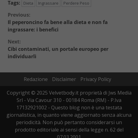
Tags:
Dieta
Ingrassare
Perdere Peso
Continue
Previous:
Il peperoncino fa bene alla dieta e non fa
Reading
ingrassare: i benefici
Next:
Cibi contaminati, un portale europeo per
individuarli
Redazione
Disclaimer
Privacy Policy
Copyright © 2025 Velvetbody.it proprietà di Jws Media
Srl - Via Cavour 310 - 00184 Roma (RM) - P.Iva
17132921002 - Questo blog non è una testata
giornalistica, in quanto viene aggiornato senza alcuna
periodicità. Non può pertanto considerarsi un
prodotto editoriale ai sensi della legge n. 62 del
07.03.2001