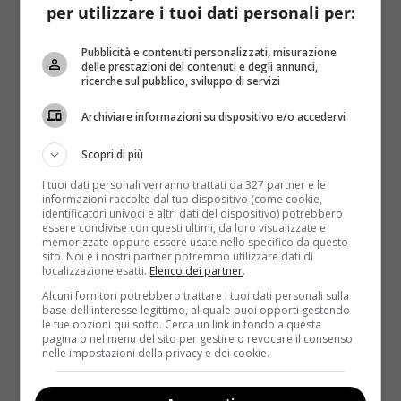
pane.
per utilizzare i tuoi dati personali per:
LEGGI ANCHE:
La dieta dell’ananas, come perdere
Pubblicità e contenuti personalizzati, misurazione
3 kg in una settimana
delle prestazioni dei contenuti e degli annunci,
ricerche sul pubblico, sviluppo di servizi
Invece di “abbuffarsi” di prodotti già pronti, pieni di
Archiviare informazioni su dispositivo e/o accedervi
sostanze conservanti che fanno accumulare calorie
di troppo, anche nella stagione fredda è meglio
Scopri di più
consumare prodotti freschi come insalate, frutta
I tuoi dati personali verranno trattati da 327 partner e le
e verdura di stagione
: si tratta di alimenti che
informazioni raccolte dal tuo dispositivo (come cookie,
saziano in fretta e che contengono una buona dose
identificatori univoci e altri dati del dispositivo) potrebbero
essere condivise con questi ultimi, da loro visualizzate e
di fibre e vitamine, che permettono all’organismo di
memorizzate oppure essere usate nello specifico da questo
prevenire i malanni di stagione. Oltre a questi
sito. Noi e i nostri partner potremmo utilizzare dati di
localizzazione esatti.
Elenco dei partner
.
alimenti, per approfittare di una dose di energia
extra senza sforare con le calorie basta aggiungere
Alcuni fornitori potrebbero trattare i tuoi dati personali sulla
base dell'interesse legittimo, al quale puoi opporti gestendo
alla propria alimentazione alcune
proteine magre
le tue opzioni qui sotto. Cerca un link in fondo a questa
che si trovano nella carne bianca, nel pesce e
pagina o nel menu del sito per gestire o revocare il consenso
nelle impostazioni della privacy e dei cookie.
nella soia
. A volte però la volontà non è abbastanza
forte da impedirci di cadere in tentazione di fronte a