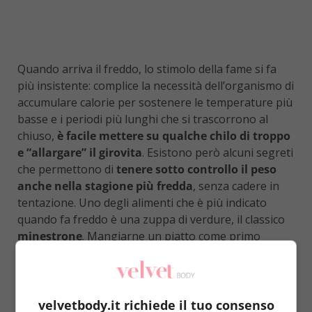
Quando arriva il freddo, lo stimolo della fame si fa
più insistente: complice la necessità dell’organismo di
accumulare calorie per sostenere le temperature più
basse e i periodi più lunghi che si trascorrono al
chiuso,
è facile mettere su qualche chilo di troppo
e “allargare” il girovita
. Esistono però alcuni segreti
che permettono di
tenere sotto controllo il peso
anche nella stagione più fredda
, senza cadere in
tentazione. Uno degli alimenti che è più indicato
quando fa freddo è una zuppa di verdure, il classico
minestrone
. Mangiarne un piatto come primo
permette di raggiungere prima il senso di sazietà e,
quindi, di evitare di esagerare durante il resto del
pranzo o della cena. E’ importante però scegliere un
minestone poco calorico ed evitare l’aggiunta di
velvetbody.it richiede il tuo consenso