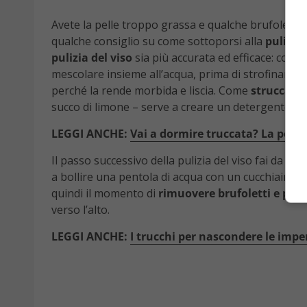
Avete la pelle troppo grassa e qualche brufoletto 
qualche consiglio su come sottoporsi alla
pulizia 
pulizia del viso
sia più accurata ed efficace: come
mescolare insieme all’acqua, prima di strofinarlo d
perché la rende morbida e liscia. Come
struccante
succo di limone – serve a creare un detergente nat
LEGGI ANCHE:
Vai a dormire truccata? La pelle
Il passo successivo della pulizia del viso fai da te 
a bollire una pentola di acqua con un cucchiaino d
quindi il momento di
rimuovere brufoletti e punt
verso l’alto.
LEGGI ANCHE:
I trucchi per nascondere le imper