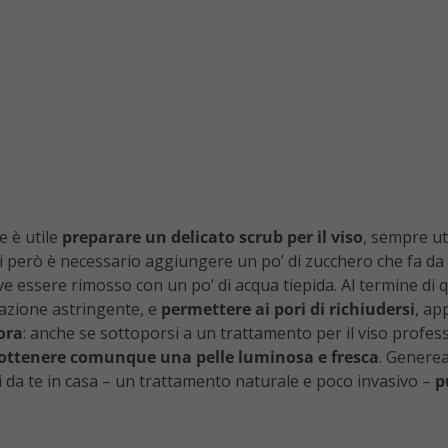
e è utile
preparare un delicato scrub per il viso
, sempre ut
ali però è necessario aggiungere un po’ di zucchero che fa da
eve essere rimosso con un po’ di acqua tiepida. Al termine d
l’azione astringente, e
permettere ai pori di richiudersi
, ap
’ora
: anche se sottoporsi a un trattamento per il viso profess
e ottenere comunque una pelle luminosa e fresca
. Generea
ai da te in casa – un trattamento naturale e poco invasivo –
p