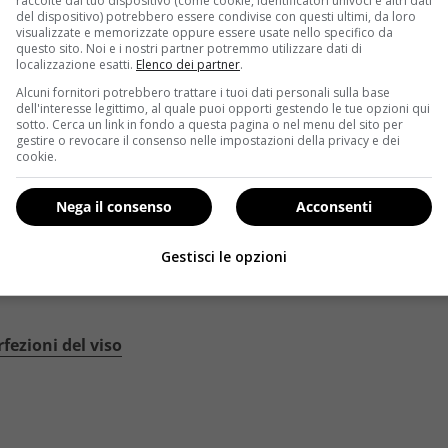
raccolte dal tuo dispositivo (come cookie, identificatori univoci e altri dati
del dispositivo) potrebbero essere condivise con questi ultimi, da loro
visualizzate e memorizzate oppure essere usate nello specifico da
di troppo? Prima di correre dall’estetista per ritrovare un
vi
questo sito. Noi e i nostri partner potremmo utilizzare dati di
del viso fai da te a casa
. Il primo passo è lavare il viso per 
localizzazione esatti.
Elenco dei partner
.
detergente naturale
, è possibile utilizzare meno di un cucc
Alcuni fornitori potrebbero trattare i tuoi dati personali sulla base
elicatamente sul volto). Il
miele
è un ottimo detergente per o
dell'interesse legittimo, al quale puoi opporti gestendo le tue opzioni qui
sotto. Cerca un link in fondo a questa pagina o nel menu del sito per
 per gli occhi
è particolarmente indicato l’olio, mentre un c
gestire o revocare il consenso nelle impostazioni della privacy e dei
urale e delicato.
cookie.
 invecchia 10 anni in un mese
Nega il consenso
Acconsenti
in casa è un
bagno di vapore, utilissimo per dilatare i pori
e
i
bicarbonato
e, una volta spento il fuoco, avvicinare il vis
Gestisci le opzioni
i neri
, unendo le dita alle estremità ed esercitando una le
fezioni del viso