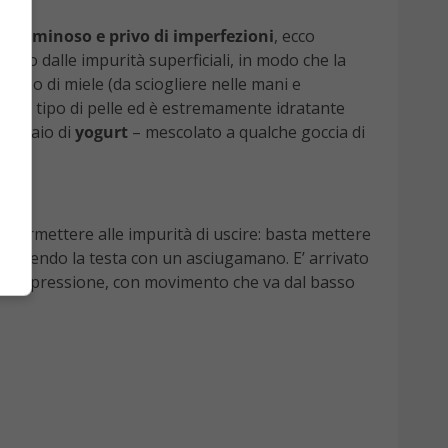
so luminoso e privo di imperfezioni
, ecco
pulirlo dalle impurità superficiali, in modo che la
hiaino di miele (da sciogliere nelle mani e
gni tipo di pelle ed è estremamente idratante
ucchiaio di
yogurt
– mescolato a qualche goccia di
 permettere alle impurità di uscire: basta mettere
o coprendo la testa con un asciugamano. E’ arrivato
ggera pressione, con movimento che va dal basso