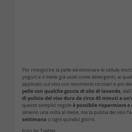
Per rinvigorire la pelle ed eliminare le cellule mort
yogurt e il miele già usati come detergenti, ai qu
applicato sul viso con movimenti circolari e poi d
pelle con qualche goccia di olio di lavanda
, dal
di pulizia del viso dura da circa 45 minuti a un
queste semplici regole
è possibile risparmiare 
almeno una volta al mese, ma la pulizia dei viso f
settimana
o ogni quindici giorni.
Foto by Twitter