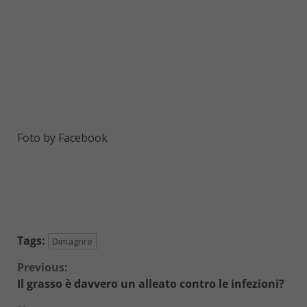
Foto by Facebook
Tags:
Dimagrire
Continue
Previous:
Il grasso è davvero un alleato contro le infezioni?
Reading