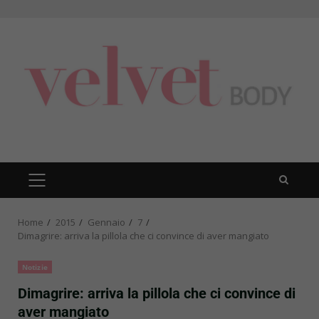
Skip
to
content
PRIMARY
MENU
Home
2015
Gennaio
7
Dimagrire: arriva la pillola che ci convince di aver mangiato
Notizie
Dimagrire: arriva la pillola che ci convince di
aver mangiato