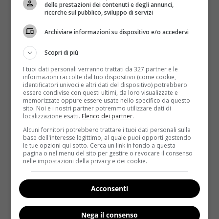
controllare la glicemia
. “
Questa pillola
– afferma il
delle prestazioni dei contenuti e degli annunci,
ricerche sul pubblico, sviluppo di servizi
dottor Evans, direttore del Gene Expression
Laboratory di Salk e autore della ricerca, pubblicata
Archiviare informazioni su dispositivo e/o accedervi
su Nature Medicine –
è come un pasto immaginario
dal momento che è in grado di inviare gli stessi segnali
Scopri di più
che normalmente vengono emessi quando si mangia
I tuoi dati personali verranno trattati da 327 partner e le
molto cibo
“.
informazioni raccolte dal tuo dispositivo (come cookie,
identificatori univoci e altri dati del dispositivo) potrebbero
La fexaramina infatti attiva una proteina
essere condivise con questi ultimi, da loro visualizzate e
memorizzate oppure essere usate nello specifico da questo
chiamata X farnesoide (FXR)
, un componente
sito. Noi e i nostri partner potremmo utilizzare dati di
cellulare che svolge un ruolo fondamentale nel
localizzazione esatti.
Elenco dei partner
.
regolare il rilascio di acidi biliari (principale agente di
Alcuni fornitori potrebbero trattare i tuoi dati personali sulla
base dell'interesse legittimo, al quale puoi opporti gestendo
demolizione del colesterolo) e nel processo di
le tue opzioni qui sotto. Cerca un link in fondo a questa
digestione relativo ai grassi e agli zuccheri presenti
pagina o nel menu del sito per gestire o revocare il consenso
nelle impostazioni della privacy e dei cookie.
negli alimenti. E mica finisca qua. La FXR, infatti,
agisce anche prima di ogni pasto
stimolando la
combustione dei depositi di grasso per lasciar
Acconsenti
spazio – diciamo così – ai nuovi alimenti che
vengono ingeriti
. In altre parole, oltre a inibire il
Nega il consenso