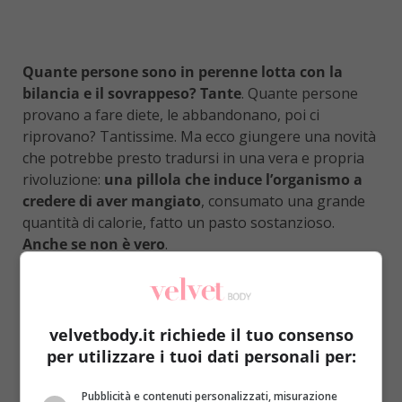
Quante persone sono in perenne lotta con la
bilancia e il sovrappeso? Tante
. Quante persone
provano a fare diete, le abbandonano, poi ci
riprovano? Tantissime. Ma ecco giungere una novità
che potrebbe presto tradursi in una vera e propria
rivoluzione:
una pillola che induce l’organismo a
credere di aver mangiato
, consumato una grande
quantità di calorie, fatto un pasto sostanzioso.
Anche se non è vero
.
Il prodotto in questione, che ha quasi del magico, è
stato creato da un gruppo di scienziati americani del
Salk Institute Gene Expression ed è
a base di
velvetbody.it richiede il tuo consenso
fexaramina
; i primi studi condotti sul modello
per utilizzare i tuoi dati personali per:
animale hanno confermato la capacità di
bloccare
l’aumento di peso, abbassare il colesterolo e
Pubblicità e contenuti personalizzati, misurazione