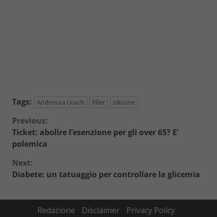
Tags:
Andressa Urach
filler
silicone
Continue
Previous:
Ticket: abolire l’esenzione per gli over 65? E’
Reading
polemica
Next:
Diabete: un tatuaggio per controllare la glicemia
Redazione
Disclaimer
Privacy Policy