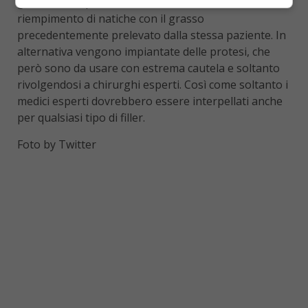
gli interventi più richiesti c’è il
butt lift
, ossia il
riempimento di natiche con il grasso
precedentemente prelevato dalla stessa paziente. In
alternativa vengono impiantate delle protesi, che
però sono da usare con estrema cautela e soltanto
rivolgendosi a chirurghi esperti. Così come soltanto i
medici esperti dovrebbero essere interpellati anche
per qualsiasi tipo di filler.
Foto by Twitter