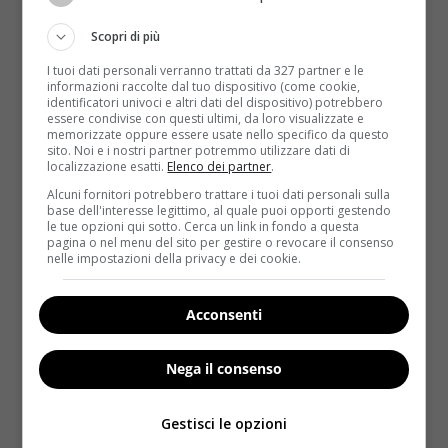
Brasile e che in Italia è fuori produzione da parecchi
anni
“. Il problema, per quanto riguarda il nostro
Scopri di più
Paese, è un altro.
I tuoi dati personali verranno trattati da 327 partner e le
informazioni raccolte dal tuo dispositivo (come cookie,
I
l problema, qua da noi, è quello del silicone
identificatori univoci e altri dati del dispositivo) potrebbero
essere condivise con questi ultimi, da loro visualizzate e
iniettabile che, nonostante sia vietato dal 1995,
memorizzate oppure essere usate nello specifico da questo
viene ancora iniettato nei glutei
, “
talvolta da medici
sito. Noi e i nostri partner potremmo utilizzare dati di
localizzazione esatti.
Elenco dei partner
.
poco esperti e con pochi scrupoli – spiega Casadei – ma
molto più spesso da personaggi disonesti o da praticanti
Alcuni fornitori potrebbero trattare i tuoi dati personali sulla
base dell'interesse legittimo, al quale puoi opporti gestendo
stranieri che vengono in Italia a prestare la loro opera
le tue opzioni qui sotto. Cerca un link in fondo a questa
senza alcuna autorizzazione e clandestinamente. Non si
pagina o nel menu del sito per gestire o revocare il consenso
nelle impostazioni della privacy e dei cookie.
tratta per fortuna di casi drammatici come quello della
reginetta brasiliana, ma anche in Italia esiste la pratica
di iniettare sostanze non autorizzate
“.
Acconsenti
I rischi maggiori riguardano i glutei
, perché lì viene
Nega il consenso
introdotta la maggiore quantità di prodotto.
Tra le
sostanze autorizzate c’è l’acido ialuronico
, che
Gestisci le opzioni
lentamente viene riassorbito dal corpo, mentre tra