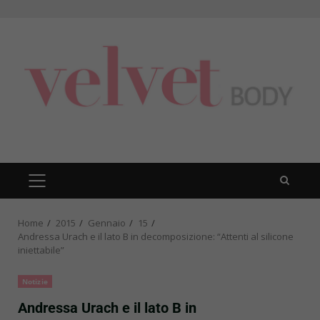
Skip
to
content
PRIMARY
MENU
Home
2015
Gennaio
15
Andressa Urach e il lato B in decomposizione: “Attenti al silicone
iniettabile”
Notizie
Andressa Urach e il lato B in