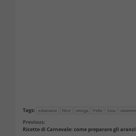
Tags:
edamame
fibre
omega
Pelle
Soia
vitamine
Continue
Previous:
Ricette di Carnevale: come preparare gli arancini
Reading