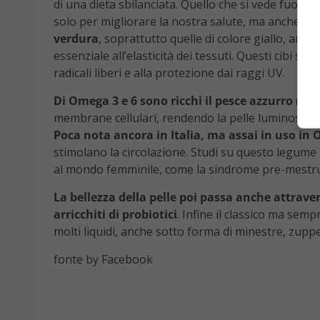
di una dieta sbilanciata. Quello che si vede fuori 
solo per migliorare la nostra salute, ma anche per
verdura
, soprattutto quelle di colore giallo, aran
essenziale all’elasticità dei tessuti. Questi cibi so
radicali liberi e alla protezione dai raggi UV.
Di Omega 3 e 6 sono ricchi il pesce azzurro (alic
membrane cellulari, rendendo la pelle luminosa e co
Poca nota ancora in Italia, ma assai in uso in
stimolano la circolazione. Studi su questo legume 
al mondo femminile, come la sindrome pre-mestr
La bellezza della pelle poi passa anche attraver
arricchiti di probiotici
. Infine il classico ma sem
molti liquidi, anche sotto forma di minestre, zupp
fonte by Facebook