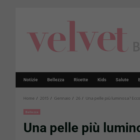
Skip
to
content
Notizie
Bellezza
Ricette
Kids
Salute
Home
2015
Gennaio
26
Una pelle più luminosa? Ecco 
Bellezza
Una pelle più lumin