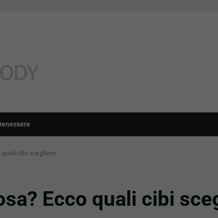
Benessere
quali cibi scegliere
osa? Ecco quali cibi sce