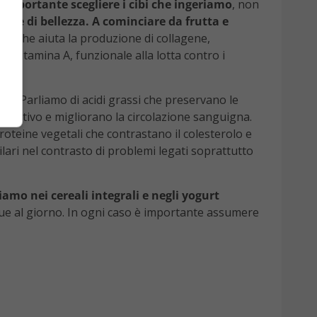
 importante scegliere i cibi che ingeriamo
, non
one di bellezza. A cominciare da frutta e
ante che aiuta la produzione di collagene,
ava vitamina A, funzionale alla lotta contro i
oci.
Parliamo di acidi grassi che preservano le
o cattivo e migliorano la circolazione sanguigna.
proteine vegetali che contrastano il colesterolo e
lari nel contrasto di problemi legati soprattutto
iamo nei cereali integrali e negli yogurt
 due al giorno. In ogni caso è importante assumere