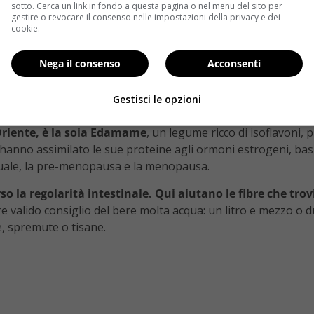
è spesso lo specchio di come si è dentro.
Per questo motivo è
sotto. Cerca un link in fondo a questa pagina o nel menu del sito per
gestire o revocare il consenso nelle impostazioni della privacy e dei
 preservare l’aspetto estetico.
La tavola, dunque, come sal
cookie.
cione e rosso, i colori della vitamina C, un potente antiossid
no ricchi anche di carotenoidi, sostanze da cui l’organismo ric
Nega il consenso
Acconsenti
i, sardine, sgombri), il salmone e il tonno, insieme alle n
Gestisci le opzioni
mpatta. Inoltre aiutano a tenere bassi i livelli di colesterol
 Oriente, è la soia Edamame
, un legume ricco di isoflavoni, 
hanno assimilato le sue proteine agli ormoni estrogeni, basi
uale, la pre-menopausa e la menopausa.
so la regolarità intestinale. Qui aiutano le fibre che trov
pre valido consiglio del bere molta acqua: un litro e mezzo o
e, spremute o tisane.