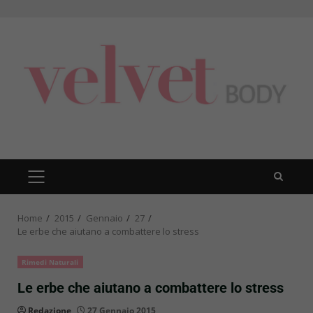
Skip
to
content
PRIMARY
MENU
Home
2015
Gennaio
27
Le erbe che aiutano a combattere lo stress
Rimedi Naturali
Le erbe che aiutano a combattere lo stress
Redazione
27 Gennaio 2015