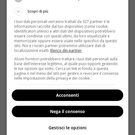
buon calmante contro le somatizzazioni a carico
dell’apparato gastroenterico e i dolori mestruali. La
Scopri di più
lavanda, carica di oli essenziali, ha un’azione sedativa
I tuoi dati personali verranno trattati da 327 partner e le
e calmante. Qualche goccia sul cuscino concilia il
informazioni raccolte dal tuo dispositivo (come cookie,
sonno.
La valeriana
è un classico rimedio antistress
identificatori univoci e altri dati del dispositivo) potrebbero
essere condivise con questi ultimi, da loro visualizzate e
e aiuta in caso di crampi e intestino irritabile.
memorizzate oppure essere usate nello specifico da questo
L’achillea
, grazie all’importante presenza di
sito. Noi e i nostri partner potremmo utilizzare dati di
localizzazione esatti.
Elenco dei partner
.
flavonoidi, favorisce un’azione riequilibrante del
sistema ormonale utile per tutti quei sintomi
Alcuni fornitori potrebbero trattare i tuoi dati personali sulla
base dell'interesse legittimo, al quale puoi opporti gestendo
connessi alla fase premestruale, associati a
le tue opzioni qui sotto. Cerca un link in fondo a questa
nervosismo, irritabilità e sbalzi d’umore.
pagina o nel menu del sito per gestire o revocare il consenso
nelle impostazioni della privacy e dei cookie.
Poco conosciute sono
la griffonia
, utilizzata con
buoni risultati come antidepressivo naturale (alza i
Acconsenti
livelli di serotonina) e
l’iperico
che agisce come
riequilibrante del tono dell’umore, limitando il
Nega il consenso
riassorbimento di due ormoni (noradrenalina e
dopamina) che intervengono a sostegno
Gestisci le opzioni
dell’organismo nei periodi di maggiore esaurimento