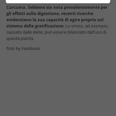
nervoso.
Un’altra pianta interessante è la
Curcuma. Sebbene sia nota prevalentemente per
gli effetti sulla digestione, recenti ricerche
evidenziano la sua capacità di agire proprio sul
sistema della gratificazione
. Lo stress, ad esempio,
causato dalle diete, può essere bilanciato dall’uso di
questa pianta.
foto by Facebook