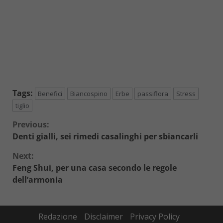
Tags:
Benefici
Biancospino
Erbe
passiflora
Stress
tiglio
Continue
Previous:
Denti gialli, sei rimedi casalinghi per sbiancarli
Reading
Next:
Feng Shui, per una casa secondo le regole
dell’armonia
Redazione
Disclaimer
Privacy Policy