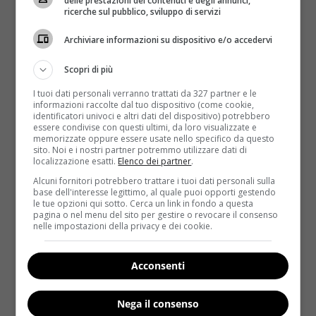
delle prestazioni dei contenuti e degli annunci,
bisognerebbe cominciare dalla realizzazione della
ricerche sul pubblico, sviluppo di servizi
pianta della propria casa, cosa in Italia piuttosto
Archiviare informazioni su dispositivo e/o accedervi
difficile, a causa dei parametri standard delle
normative urbanistiche. Quindi è più semplice
Scopri di più
applicare il metodo agli interni. Vediamo come.
I tuoi dati personali verranno trattati da 327 partner e le
informazioni raccolte dal tuo dispositivo (come cookie,
Gli arredi vanno disposti in modo da non ostacolare il
identificatori univoci e altri dati del dispositivo) potrebbero
flusso di energia positiva che attraversa una stanza;
essere condivise con questi ultimi, da loro visualizzate e
memorizzate oppure essere usate nello specifico da questo
evitare quindi mobili spigolosi e ingombranti.
Gli
sito. Noi e i nostri partner potremmo utilizzare dati di
specchi non devono mancare, ma, non vanno
localizzazione esatti.
Elenco dei partner
.
usati come oggetti di vanità, quanto come
Alcuni fornitori potrebbero trattare i tuoi dati personali sulla
superfici riflettenti di positività sui lati oscuri
base dell'interesse legittimo, al quale puoi opporti gestendo
le tue opzioni qui sotto. Cerca un link in fondo a questa
della casa
. E’ importante però sapere anche dove
pagina o nel menu del sito per gestire o revocare il consenso
piazzarli: mai davanti al letto, né orientati verso
nelle impostazioni della privacy e dei cookie.
porte e finestre, perché, in questo modo,
spingerebbero gli influssi positivi fuori
Acconsenti
dall’abitazione. Per quanto riguarda invece
l
e piante
è bene che siano tenute con cura: queste, una
Nega il consenso
volta seccate, invertirebbero il flusso di energia,