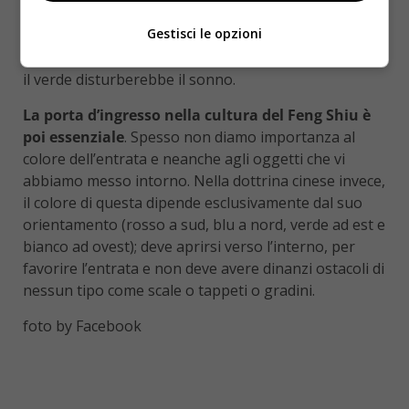
passando da positivo a negativo
. Vanno bene in
Gestisci le opzioni
bagno, dove riequilibrano l’elemento dell’acqua, mai
invece in camera da letto perché, secondo la dottrina,
il verde disturberebbe il sonno.
La porta d’ingresso nella cultura del Feng Shiu è
poi essenziale
. Spesso non diamo importanza al
colore dell’entrata e neanche agli oggetti che vi
abbiamo messo intorno. Nella dottrina cinese invece,
il colore di questa dipende esclusivamente dal suo
orientamento (rosso a sud, blu a nord, verde ad est e
bianco ad ovest); deve aprirsi verso l’interno, per
favorire l’entrata e non deve avere dinanzi ostacoli di
nessun tipo come scale o tappeti o gradini.
foto by Facebook