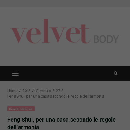
Skip
to
content
PRIMARY
MENU
Home
2015
Gennaio
27
Feng Shui, per una casa secondo le regole dell’armonia
Rimedi Naturali
Feng Shui, per una casa secondo le regole
dell’armonia