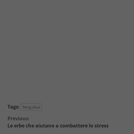
Tags:
feng shui
Continue
Previous:
Le erbe che aiutano a combattere lo stress
Reading