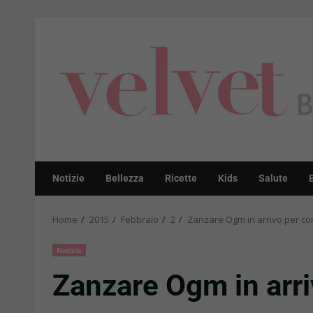
Skip
to
content
Notizie
Bellezza
Ricette
Kids
Salute
Home
2015
Febbraio
2
Zanzare Ogm in arrivo per com
Notizie
Zanzare Ogm in arri