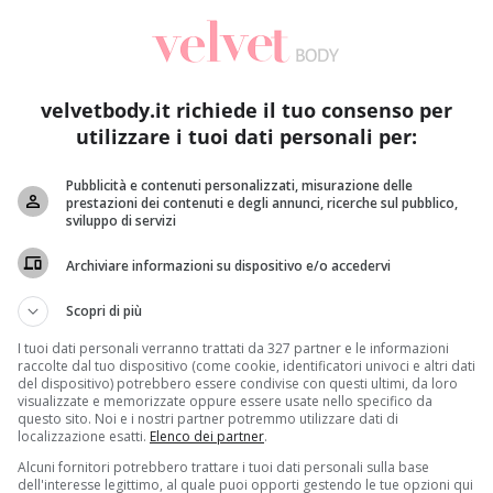
velvetbody.it richiede il tuo consenso per
utilizzare i tuoi dati personali per:
Pubblicità e contenuti personalizzati, misurazione delle
prestazioni dei contenuti e degli annunci, ricerche sul pubblico,
sviluppo di servizi
Archiviare informazioni su dispositivo e/o accedervi
Scopri di più
I tuoi dati personali verranno trattati da 327 partner e le informazioni
raccolte dal tuo dispositivo (come cookie, identificatori univoci e altri dati
del dispositivo) potrebbero essere condivise con questi ultimi, da loro
visualizzate e memorizzate oppure essere usate nello specifico da
questo sito. Noi e i nostri partner potremmo utilizzare dati di
localizzazione esatti.
Elenco dei partner
.
Alcuni fornitori potrebbero trattare i tuoi dati personali sulla base
are tigri anche in Europa, potrebbero entrare in azione d
dell'interesse legittimo, al quale puoi opporti gestendo le tue opzioni qui