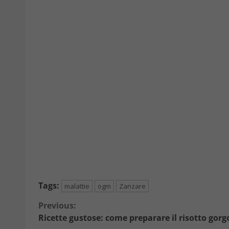
Tags:
malattie
ogm
Zanzare
Continue
Previous:
Ricette gustose: come preparare il risotto gorg
Reading