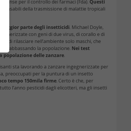
nitense per il controllo dei farmaci (Fda).
Questi
sponsabili della trasmissione di malattie tropicali
aggior parte degli insetticidi
. Michael Doyle,
nerizzate con geni di due virus, di corallo e di
llo di rilasciare nell’ambiente solo maschi, che
Ogm e abbassando la popolazione.
Nei test
lla popolazione delle zanzare
.
Crisanti sta lavorando a zanzare ingegnerizzate per
da, preoccupati per la puntura di un insetto
poco tempo 150mila firme
. Certo è che, per
to l’anno pesticidi dagli elicotteri, ma gli insetti