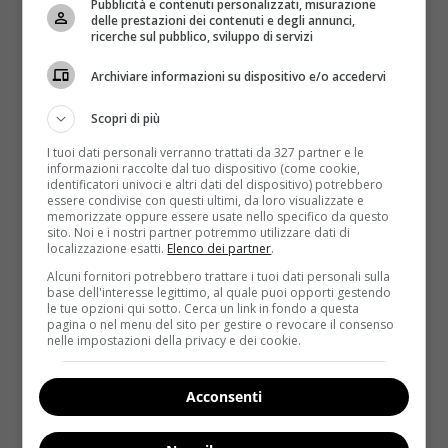
Il trenta per cento delle donne ha dichiarato
Pubblicità e contenuti personalizzati, misurazione
delle prestazioni dei contenuti e degli annunci,
di sentire quasi sempre dolore
, a fronte del sette
ricerche sul pubblico, sviluppo di servizi
per cento degli uomini.
Archiviare informazioni su dispositivo e/o accedervi
I 3/4 delle donne che hanno manifestato dolore
in un rapporto sessuale, lo percepiscono
Scopri di più
all’interno dell’organo sessuale e anche intorno a
I tuoi dati personali verranno trattati da 327 partner e le
esso.
informazioni raccolte dal tuo dispositivo (come cookie,
identificatori univoci e altri dati del dispositivo) potrebbero
La restante parte individua il dolore intorno al
essere condivise con questi ultimi, da loro visualizzate e
collo dell’utero. Qui
è molto probabile che il male
memorizzate oppure essere usate nello specifico da questo
sito. Noi e i nostri partner potremmo utilizzare dati di
derivi dalla posizione e dall’eccesso di spinte
.
localizzazione esatti.
Elenco dei partner
.
Il 43,9 per cento degli uomini che ha problemi
Alcuni fornitori potrebbero trattare i tuoi dati personali sulla
base dell'interesse legittimo, al quale puoi opporti gestendo
durante un rapporto vaginale, avverte fastidio
le tue opzioni qui sotto. Cerca un link in fondo a questa
nella zona dello scroto (cosa questa che potrebbe
pagina o nel menu del sito per gestire o revocare il consenso
nelle impostazioni della privacy e dei cookie.
dipendere da una infezione batterica)
Nei rapporti anali, il campione interpellato,
Acconsenti
ha evidenziato che a provare dolore è il
settantadue per cento delle donne, a fronte di