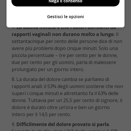
un quindici per cento degli uomini
Nega il consenso
Questo quindici per cento evidenzia il dolore più
Gestisci le opzioni
forte nella zona dei testicoli
La buona notizia è che i dolori derivanti da
rapporti vaginali non durano molto a lungo
. Il
settantacinque per cento delle persone dice di non
avere più problemi dopo cinque minuti. Solo una
piccola percentuale – tre per cento per le donne,
due per cento per gli uomini, parla di malessere
prolungato per un giorno intero.
La durata del dolore cambia se parliamo di
rapporti anali: il 53% degli uomini sostiene che non
superi i cinque minuti e altrettanto fa il 63% delle
donne. Tuttavia per un 25,5 per cento di signore, il
dolore è durato oltre un’ora e ben un giorno
intero per il 14,5 per cento.
Difficilmente del dolore provato si parla
.