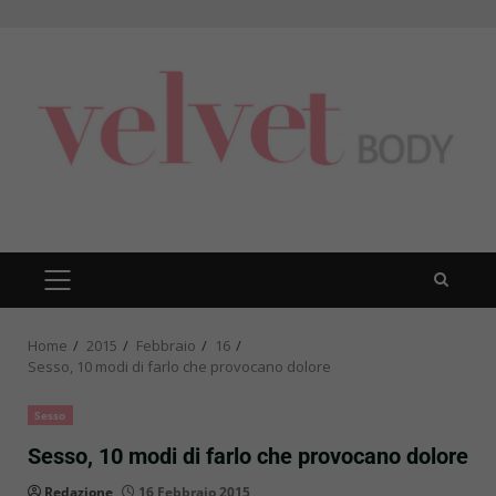
Skip
to
content
PRIMARY
MENU
Home
2015
Febbraio
16
Sesso, 10 modi di farlo che provocano dolore
Sesso
Sesso, 10 modi di farlo che provocano dolore
Redazione
16 Febbraio 2015