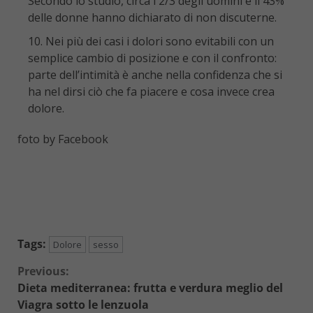
Secondo lo studio, circa i 2/3 degli uomini e il 43%
delle donne hanno dichiarato di non discuterne.
Nei più dei casi i dolori sono evitabili con un
semplice cambio di posizione e con il confronto:
parte dell’intimità è anche nella confidenza che si
ha nel dirsi ciò che fa piacere e cosa invece crea
dolore.
foto by Facebook
Tags:
Dolore
sesso
Continue
Previous:
Dieta mediterranea: frutta e verdura meglio del
Reading
Viagra sotto le lenzuola