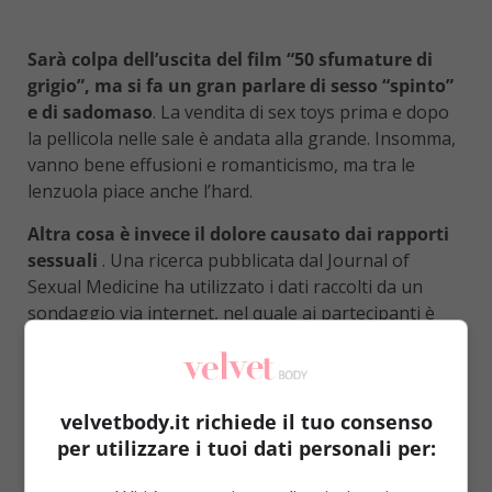
Sarà colpa dell’uscita del film “50 sfumature di
grigio”, ma si fa un gran parlare di sesso “spinto”
e di sadomaso
. La vendita di sex toys prima e dopo
la pellicola nelle sale è andata alla grande. Insomma,
vanno bene effusioni e romanticismo, ma tra le
lenzuola piace anche l’hard.
Altra cosa è invece il dolore causato dai rapporti
sessuali
. Una ricerca pubblicata dal Journal of
Sexual Medicine ha utilizzato i dati raccolti da un
sondaggio via internet, nel quale ai partecipanti è
stato chiesto se avessero dolore durante un
rapporto sessuale, per quanto tempo e dove fosse
localizzato. Per la ricerca sono stati presi in
considerazione esclusivamente gli eterosessuali.
velvetbody.it richiede il tuo consenso
Ecco alcuni risultati interessanti:
per utilizzare i tuoi dati personali per: