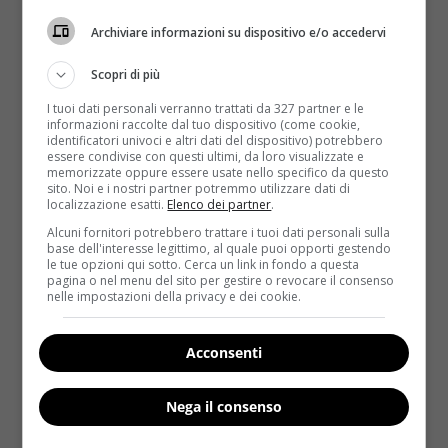
Nel
Kids Meals Menu
in ogni caso non ci saranno
più soft drink spillati, ma
latte scremato, latte
Archiviare informazioni su dispositivo e/o accedervi
magro al cioccolato e succo di mela al cento per
Scopri di più
cento
. Per il giornale questa mossa risponde alle
pressioni dei comitati per la difesa dei consumatori e
I tuoi dati personali verranno trattati da 327 partner e le
informazioni raccolte dal tuo dispositivo (come cookie,
degli attivisti salutisti. In passato infatti
identificatori univoci e altri dati del dispositivo) potrebbero
provvedimenti simili sono stati presi anche da
essere condivise con questi ultimi, da loro visualizzate e
memorizzate oppure essere usate nello specifico da questo
Dunkin’ Donuts
(che ha eliminato l’agente
sito. Noi e i nostri partner potremmo utilizzare dati di
sbiancante nello zucchero a velo delle ciambelle) e da
localizzazione esatti.
Elenco dei partner
.
McDonald’s
(niente più polli allevati usando
Alcuni fornitori potrebbero trattare i tuoi dati personali sulla
antibiotici). L’
American Beverage Association
non
base dell'interesse legittimo, al quale puoi opporti gestendo
le tue opzioni qui sotto. Cerca un link in fondo a questa
ha rilasciato dichiarazioni riguardo ad un possibile
pagina o nel menu del sito per gestire o revocare il consenso
impatto di questa
novità sul fatturato
della
nelle impostazioni della privacy e dei cookie.
produzione di bibite. Al contrario il
Centre for
Science in the Public Interest
è molto felice: “
La
Acconsenti
soda
– ha detto
Margo Wootan
, direttore Politiche
nutrizionali –
è la principale fonte di calorie nella dieta
Nega il consenso
dei bambini
“.