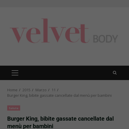
Skip
to
content
PRIMARY
MENU
Home
2015
Marzo
11
Burger King, bibite gassate cancellate dal menù per bambini
Salute
Burger King, bibite gassate cancellate dal
menù per bambini