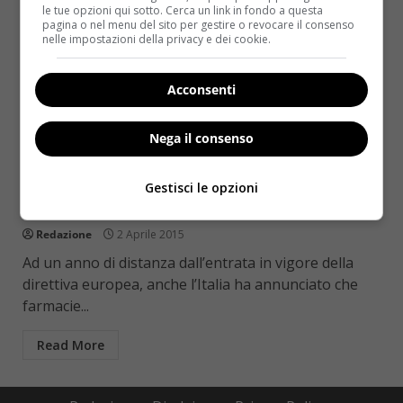
le tue opzioni qui sotto. Cerca un link in fondo a questa
pagina o nel menu del sito per gestire o revocare il consenso
nelle impostazioni della privacy e dei cookie.
Acconsenti
Nega il consenso
Salute
Farmaci senza ricetta: dal 1 luglio in vendita
Gestisci le opzioni
anche online
Redazione
2 Aprile 2015
Ad un anno di distanza dall’entrata in vigore della
direttiva europea, anche l’Italia ha annunciato che
farmacie...
Read More