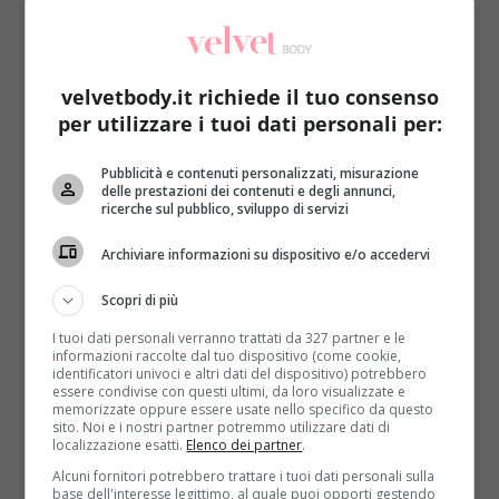
velvetbody.it richiede il tuo consenso
per utilizzare i tuoi dati personali per:
Sesso
Pubblicità e contenuti personalizzati, misurazione
delle prestazioni dei contenuti e degli annunci,
ricerche sul pubblico, sviluppo di servizi
Emma McCabe ama un albero: “Faccio
sesso con lui ogni settimana”
Archiviare informazioni su dispositivo e/o accedervi
Redazione
2 Aprile 2015
Scopri di più
Ci sono casi in cui l’amore per la natura prende delle
I tuoi dati personali verranno trattati da 327 partner e le
pieghe inaspettate. Emma McCabe, ad esempio,...
informazioni raccolte dal tuo dispositivo (come cookie,
identificatori univoci e altri dati del dispositivo) potrebbero
Read More
essere condivise con questi ultimi, da loro visualizzate e
memorizzate oppure essere usate nello specifico da questo
sito. Noi e i nostri partner potremmo utilizzare dati di
localizzazione esatti.
Elenco dei partner
.
Alcuni fornitori potrebbero trattare i tuoi dati personali sulla
base dell'interesse legittimo, al quale puoi opporti gestendo