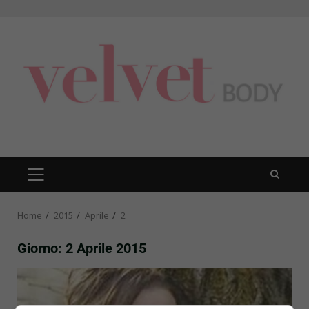
Skip
to
content
PRIMARY
MENU
Home
2015
Aprile
2
Giorno:
2 Aprile 2015