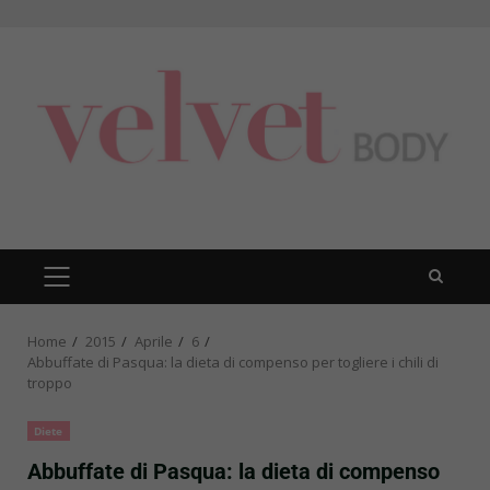
Skip
to
content
PRIMARY
MENU
Home
2015
Aprile
6
Abbuffate di Pasqua: la dieta di compenso per togliere i chili di
troppo
Diete
Abbuffate di Pasqua: la dieta di compenso