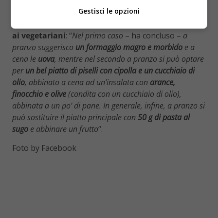
necessario solo rimettersi a regime per tornare in
Gestisci le opzioni
forma in poco tempo. La dieta, ovviamente,
può
essere adattata anche agli ovolattovegetariani e
ai vegetariani
: “
Nel primo caso
– ha concluso –
a
pranzo suggerisco
un formaggio magro e morbido
e a
cena le
uova
, mentre nel secondo a pranzo si può optare
per
un bel piatto di piselli con cipolla e un cucchiaio di
olio
, abbinato a cena ad un’insalata con
arance,
finocchio e olive
(condita con un cucchiaio di olio),
abbinata a un po’ di pane. In generale, infine, a pranzo si
può sostituire il piatto principale con
50 g di pasta al
sugo
e abbinare un frutto
“.
Foto by Facebook