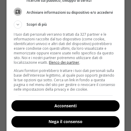
martedì? Per correre ai riparti e rischiare di avere
ricerche sul pubblico, sviluppo di servizi
quei chili di troppo per molto tempo è meglio agire
Archiviare informazioni su dispositivo e/o accedervi
subito con
una classica “dieta di compenso” di un
paio di giorni circa
. A colazione bisogna prendere
Scopri di più
150 grammi di latte parzialmente scremato con
I tuoi dati personali verranno trattati da 327 partner e le
caffè o orzo, un cucchiaino di miele o zucchero,
informazioni raccolte dal tuo dispositivo (come cookie,
una fetta biscottata o due biscotti
. A pranzo
130
identificatori univoci e altri dati del dispositivo) potrebbero
essere condivise con questi ultimi, da loro visualizzate e
grammi di pesce con verdure cotte ed un po’ di
memorizzate oppure essere usate nello specifico da questo
pane
, mentre a cena
tonno sottolio o formaggio
sito. Noi e i nostri partner potremmo utilizzare dati di
localizzazione esatti.
Elenco dei partner
.
light con insalata
. Per gli spuntini di metà mattinata
e de pomeriggio basta qualcosa di liquido come
un
Alcuni fornitori potrebbero trattare i tuoi dati personali sulla
base dell'interesse legittimo, al quale puoi opporti gestendo
caffè o un orzo con mezzo cucchiaino di zucchero
:
le tue opzioni qui sotto. Cerca un link in fondo a questa
“
Si può iniziare fin da oggi
– ha continuato –
per
pagina o nel menu del sito per gestire o revocare il consenso
nelle impostazioni della privacy e dei cookie.
prepararsi alle feste. Un errore da non fare mai è quello
di abbinare gli stravizi a tavola ai digiuni monacali.
Fanno male alla salute e alla linea
“.
Acconsenti
A quanto pare gli italiani si ritroveranno con ben
due
Nega il consenso
o tre chili in più dopo le feste
: fortunatamente è