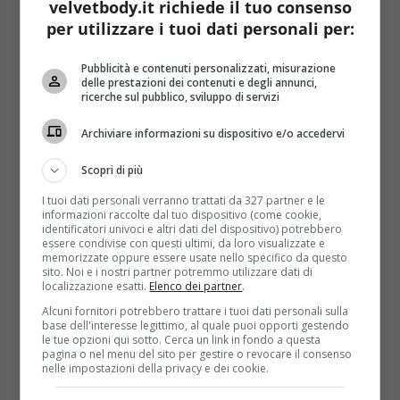
velvetbody.it richiede il tuo consenso
per utilizzare i tuoi dati personali per:
Pubblicità e contenuti personalizzati, misurazione
Non avete mai mangiato le patate hasselback? Si
delle prestazioni dei contenuti e degli annunci,
tratta di una
ricetta tipica della cucina svedese e di
ricerche sul pubblico, sviluppo di servizi
Stoccolma per la precisione
. Questo contorno è
Archiviare informazioni su dispositivo e/o accedervi
facile e veloce da preparare, basta rosolarle bene
per renderle croccanti fuori e morbide dentro. Si
Scopri di più
possono mangiare con della carne, oppure
singolarmente accompagnate da qualche salsa (
ecco
I tuoi dati personali verranno trattati da 327 partner e le
informazioni raccolte dal tuo dispositivo (come cookie,
la video ricetta sul ketchup fatto in casa
).
identificatori univoci e altri dati del dispositivo) potrebbero
essere condivise con questi ultimi, da loro visualizzate e
Ecco gli ingredienti
: 5 patate, 3 pugnetti di pan
memorizzate oppure essere usate nello specifico da questo
sito. Noi e i nostri partner potremmo utilizzare dati di
grattato, 2 cucchiai di olio extravergine d’oliva ed
localizzazione esatti.
Elenco dei partner
.
erbe aromatiche.
Alcuni fornitori potrebbero trattare i tuoi dati personali sulla
base dell'interesse legittimo, al quale puoi opporti gestendo
Per
la preparazione
prima di tutto lavate, sbucciate
le tue opzioni qui sotto. Cerca un link in fondo a questa
e tagliate le patate a fettine sottili. Successivamente
pagina o nel menu del sito per gestire o revocare il consenso
nelle impostazioni della privacy e dei cookie.
mescolate il pan grattato con il sale, l’olio e le erbe
aromatiche. Con il composto ottenuto impanate le