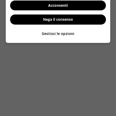
patate, poi mettetele in una teglia ed infornate
per
Acconsenti
35 minuti a 185 gradi
. Per tutti i dettagli guarda
la
video ricetta
:
Nega il consenso
Gestisci le opzioni