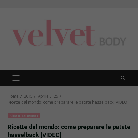
Skip
to
content
PRIMARY
MENU
Home
2015
Aprile
25
Ricette dal mondo: come preparare le patate hasselback [VIDEO]
Ricette dal mondo
Ricette dal mondo: come preparare le patate
hasselback [VIDEO]