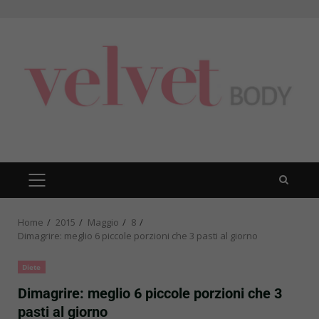
Skip
to
content
PRIMARY
MENU
Home
2015
Maggio
8
Dimagrire: meglio 6 piccole porzioni che 3 pasti al giorno
Diete
Dimagrire: meglio 6 piccole porzioni che 3
pasti al giorno