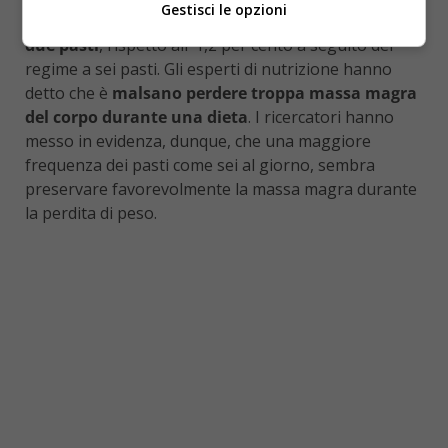
Gestisci le opzioni
diminuita di oltre il tre per cento sulla dieta di
due pasti
, rispetto all’ 1,2 per cento a seguito del
regime a sei pasti. Gli esperti di nutrizione hanno
detto che è
malsano perdere troppa massa magra
del corpo durante una dieta
. I ricercatori hanno
messo in evidenza, dunque, che una maggiore
frequenza dei pasti come sei al giorno, sembra
preservare favorevolmente la massa magra durante
la perdita di peso.