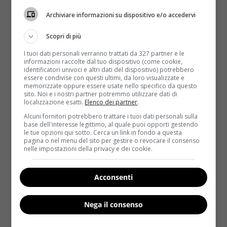
LEGGI ANCHE:
DIMAGRIRE CON I SEMI DI CHIA:
TUTTE LE PROPRIETÀ BENEFICHE
Archiviare informazioni su dispositivo e/o accedervi
I ricercatori hanno confrontato
due regimi
Scopri di più
alimentari nel corso di due settimane
. Nel primo, i
I tuoi dati personali verranno trattati da 327 partner e le
partecipanti hanno mangiato
due pasti al giorno
,
informazioni raccolte dal tuo dispositivo (come cookie,
identificatori univoci e altri dati del dispositivo) potrebbero
mentre nel secondo i volontari coinvolti hanno
essere condivise con questi ultimi, da loro visualizzate e
assunto
sei pasti al giorno
. In entrambi i regimi la
memorizzate oppure essere usate nello specifico da questo
sito. Noi e i nostri partner potremmo utilizzare dati di
quantità totale di calorie consumate era la
localizzazione esatti.
Elenco dei partner
.
stessa
. I risultati hanno dimostrato che,
con il
Alcuni fornitori potrebbero trattare i tuoi dati personali sulla
secondo regime, si è registrata una perdita di
base dell'interesse legittimo, al quale puoi opporti gestendo
peso
. I partecipanti del gruppo dei sei pasti al giorno
le tue opzioni qui sotto. Cerca un link in fondo a questa
pagina o nel menu del sito per gestire o revocare il consenso
erano riusciti a
mantenere una composizione
nelle impostazioni della privacy e dei cookie.
dell’organismo più sana e hanno perso peso nella
massa grassa corporea
. Inoltre le stesse persone
Acconsenti
che avevano effettuato sei pasti al giorno avevano
anche
livelli sani di glucosio, insulina e
Nega il consenso
colesterolo
.
In media la
massa corporea senza grassi è