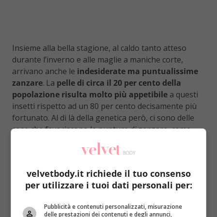
Insieme alla bella stagione, al caldo tanto atteso
durante l’inverno e alle maglie a maniche corte,
arrivano anche le
indesiderate ma puntualissime
zanzare
. La
pelle di circa il 20 per cento della
popolazione risulta molto più appetibile
a questi
insetti rispetto ad un 80 per cento decisamente più
fortunato. Al di là della genetica però, ci sono delle
cose che favoriscono le punture di zanzara, come
rivela il dottor Anjali Mahto intervistato dal Daily
Mail
. Una di queste è senza dubbio
il colore degli
abiti: le zanzare sono attratte dai colori scuri
velvetbody.it richiede il tuo consenso
come il nero e il blu navy
che le aiutano a
per utilizzare i tuoi dati personali per:
individuare i loro obiettivi. È meglio, quindi, vestirsi
con
colori chiari come il bianco o colori pastello
Pubblicità e contenuti personalizzati, misurazione
per ridurre questo rischio.
delle prestazioni dei contenuti e degli annunci,