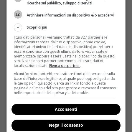
ricerche sul pubblico, sviluppo di servizi
LEGGI ANCHE:
STOP ALLE ZANZARE: ECCO I CIBI
CHE LE TENGONO ALLA LARGA DAL NOSTRO
Archiviare informazioni su dispositivo e/o accedervi
SANGUE
Scopri di più
Per le zanzare alcuni tipi di sangue sono più
I tuoi dati personali verranno trattati da 327 partner e le
attraenti
di altri. Un gran numero di persone, a
informazioni raccolte dal tuo dispositivo (come cookie,
seconda del loro tipo di sangue, secerne saccaridi o
identificatori univoci e altri dati del dispositivo) potrebbero
essere condivise con questi ultimi, da loro visualizzate e
zuccheri attraverso la propria pelle che le zanzare
memorizzate oppure essere usate nello specifico da questo
sono in grado di percepire. Gli studi già nel 1972
sito. Noi e i nostri partner potremmo utilizzare dati di
localizzazione esatti.
Elenco dei partner
.
evidenziarono che
le zanzare sembrano preferire le
Alcuni fornitori potrebbero trattare i tuoi dati personali sulla
persone con gruppo sanguigno 0
. In effetti
base dell'interesse legittimo, al quale puoi opporti gestendo
atterrano sulla pelle con gruppo sanguigno 0
quasi
le tue opzioni qui sotto. Cerca un link in fondo a questa
pagina o nel menu del sito per gestire o revocare il consenso
due volte più spesso di quelli di tipo A
. Le zanzare
nelle impostazioni della privacy e dei cookie.
sono attratte anche
dall’anidride carbonica
espirata
, attraverso la quale sono in grado di
Acconsenti
rilevare le loro prede fino a 50 metri di distanza. Per
lo stesso motivo anche le
donne incinte sono più
suscettibili alle punture
perché espirano più
Nega il consenso