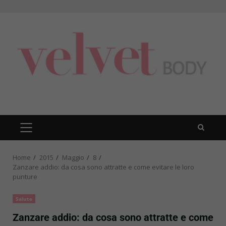
Skip
to
content
PRIMARY
MENU
Home
2015
Maggio
8
Zanzare addio: da cosa sono attratte e come evitare le loro
punture
Salute
Zanzare addio: da cosa sono attratte e come