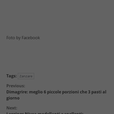
Foto by Facebook
Tags:
Zanzare
Continue
Previous:
Dimagrire: meglio 6 piccole porzioni che 3 pasti al
Reading
giorno
Next:
Leggings Nivea modellanti e snellenti: