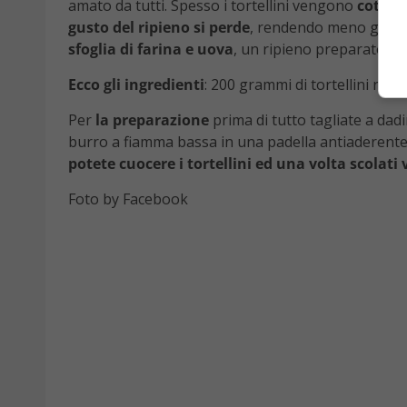
amato da tutti. Spesso i tortellini vengono
cotti i
gusto del ripieno si perde
, rendendo meno gustoso
sfoglia di farina e uova
, un ripieno preparato c
Ecco gli ingredienti
: 200 grammi di tortellini rip
Per
la preparazione
prima di tutto tagliate a dadi
burro a fiamma bassa in una padella antiaderente 
potete cuocere i tortellini ed una volta scolat
Foto by Facebook