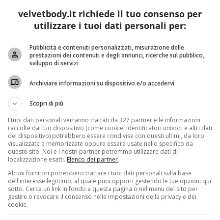
velvetbody.it richiede il tuo consenso per
utilizzare i tuoi dati personali per:
Pubblicità e contenuti personalizzati, misurazione delle
prestazioni dei contenuti e degli annunci, ricerche sul pubblico,
sviluppo di servizi
Archiviare informazioni su dispositivo e/o accedervi
Scopri di più
I tuoi dati personali verranno trattati da 327 partner e le informazioni
raccolte dal tuo dispositivo (come cookie, identificatori univoci e altri dati
del dispositivo) potrebbero essere condivise con questi ultimi, da loro
visualizzate e memorizzate oppure essere usate nello specifico da
questo sito. Noi e i nostri partner potremmo utilizzare dati di
localizzazione esatti.
Elenco dei partner
.
Alcuni fornitori potrebbero trattare i tuoi dati personali sulla base
dell'interesse legittimo, al quale puoi opporti gestendo le tue opzioni qui
sotto. Cerca un link in fondo a questa pagina o nel menu del sito per
gestire o revocare il consenso nelle impostazioni della privacy e dei
cookie.
cette più classiche della cucina italiana. Nonostante non sia m