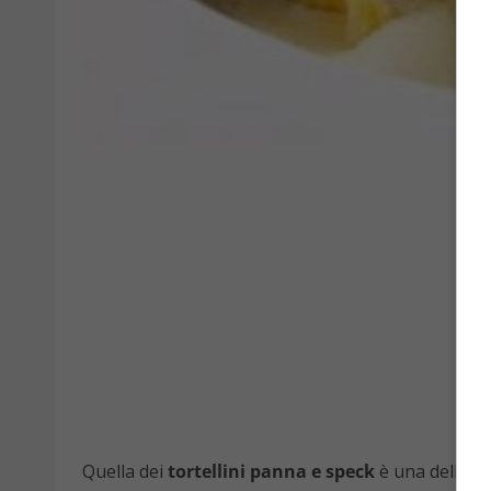
Quella dei
tortellini panna e speck
è una delle ri