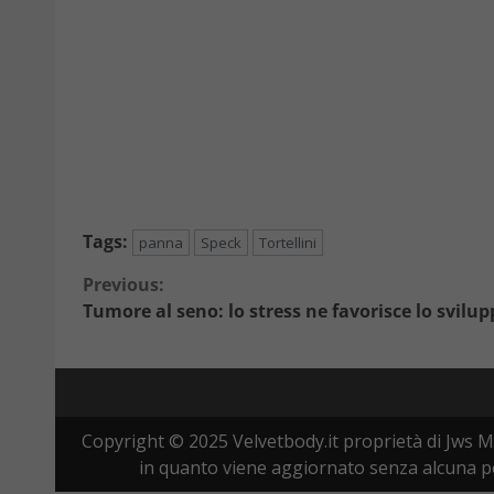
Tags:
panna
Speck
Tortellini
Continue
Previous:
Tumore al seno: lo stress ne favorisce lo svilu
Reading
Copyright © 2025 Velvetbody.it proprietà di Jws M
in quanto viene aggiornato senza alcuna per