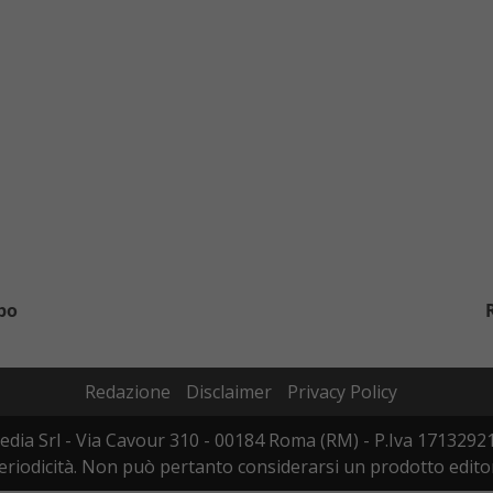
ppo
Redazione
Disclaimer
Privacy Policy
edia Srl - Via Cavour 310 - 00184 Roma (RM) - P.Iva 17132921
iodicità. Non può pertanto considerarsi un prodotto editoria