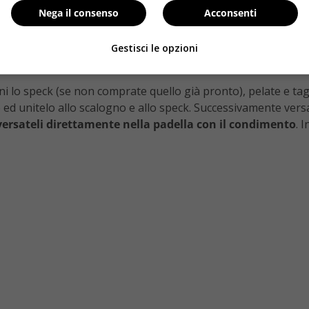
n brodo o conditi con la panna
: è sempre meglio però evita
Nega il consenso
Acconsenti
 il piatto. Volete sapere come vengono realizzati i tortellin
on
lombo di maiale, prosciutto crudo, parmigiano, morta
Gestisci le opzioni
ieni, 80 grammi di speck, 130 ml di panna da cucina, 1 scalogn
ni lo speck (se non comprate quello già pronto), pelate e taglia
ed unitelo allo scalogno e allo speck. Successivamente vers
i versateli direttamente nella padella con il condimento
. 