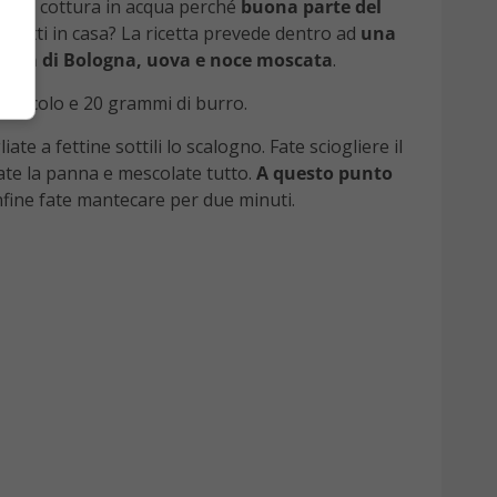
re la cottura in acqua perché
buona parte del
i fatti in casa? La ricetta prevede dentro ad
una
della di Bologna, uova e noce moscata
.
o piccolo e 20 grammi di burro.
te a fettine sottili lo scalogno. Fate sciogliere il
ate la panna e mescolate tutto.
A questo punto
Infine fate mantecare per due minuti.