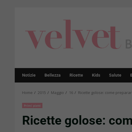
Skip
to
content
Notizie
Bellezza
Ricette
Kids
Salute
Home
2015
Maggio
16
Ricette golose: come preparare
Primi piatti
Ricette golose: come