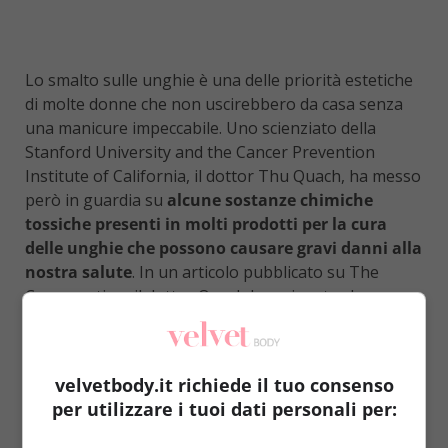
Lo smalto sulle unghie è una delle priorità estetiche
di molte donne che non uscirebbero da casa senza
una manicure impeccabile. Uno scienziato della
Stanford University and the Cancer Prevention
Institute of California, il dottor Thu Quach, ha messo
però in guardia su
alcune sostanze chimiche
tossiche presenti in molti prodotti per la cura
delle unghie che possono causare gravi danni alla
nostra salute
. In un articolo pubblicato su The
Conversation, il dottor Quach ha spiegato che
l’esposizione a queste sostanze nocive può
portare a problemi che vanno dal cancro
all’infertilità
.
velvetbody.it richiede il tuo consenso
LEGGI ANCHE:
LE UNGHIE CI SVELANO IL NOSTRO
per utilizzare i tuoi dati personali per:
STATO DI SALUTE