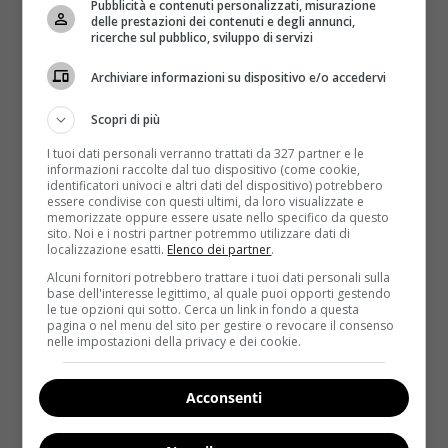
Pubblicità e contenuti personalizzati, misurazione
I prodotti per la cura delle unghie contengono, in
delle prestazioni dei contenuti e degli annunci,
ricerche sul pubblico, sviluppo di servizi
quantità variabili, molti
ingredienti tossici e
potenzialmente pericolosi
. Questi composti chimici
Archiviare informazioni su dispositivo e/o accedervi
presentano al loro interno
la formaldeide che è un
ingrediente cancerogeno
. I ricercatori hanno
Scopri di più
identificato
tre elementi, il toluene, la formaldeide
I tuoi dati personali verranno trattati da 327 partner e le
e il dibutilftalato
, – soprannominato il ‘trio tossico’
informazioni raccolte dal tuo dispositivo (come cookie,
identificatori univoci e altri dati del dispositivo) potrebbero
a causa dei loro gravi effetti sulla salute – come tre
essere condivise con questi ultimi, da loro visualizzate e
prodotti chimici molto utilizzati da chi si occupa di
memorizzate oppure essere usate nello specifico da questo
sito. Noi e i nostri partner potremmo utilizzare dati di
manicure. Il toluene è un solvente di uso comune che
localizzazione esatti.
Elenco dei partner
.
crea una finitura liscia sulle unghie e mantiene
Alcuni fornitori potrebbero trattare i tuoi dati personali sulla
intatto il pigmento colorato nella boccetta. Questa
base dell'interesse legittimo, al quale puoi opporti gestendo
sostanza, però può
influenzare il sistema nervoso
le tue opzioni qui sotto. Cerca un link in fondo a questa
pagina o nel menu del sito per gestire o revocare il consenso
centrale e provocare danni al sistema
nelle impostazioni della privacy e dei cookie.
riproduttivo
.
Il suo utilizzo principale è come additivo nella
Acconsenti
benzina.
La formaldeide, invece, noto
cancerogeno, viene usato come agente indurente