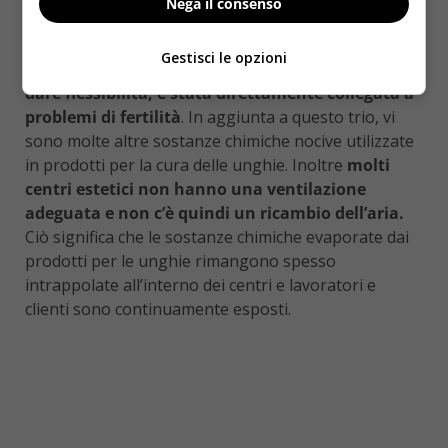
Nega il consenso
delle unghie
e come disinfettante per strumenti
utilizzati dagli esperti di manicure.
L’esposizione al
Gestisci le opzioni
dibutilftalato che viene aggiunto agli smalti per
dare flessibilità, è stata direttamente collegata a
problemi di fertilità
. In aggiunta a questo trio, vi
sono molte altre sostanze chimiche nocive utilizzate
in prodotti per la cura delle unghie. Inoltre
molti
centri estetici non hanno una ventilazione
adeguata e non c’è quindi un ricambio dell’aria.
Ciò significa che le sostanze chimiche evaporate dai
prodotti per le unghie rimangono spesso
intrappolate all’interno dei centri e lavoratori e
clienti sono continuamente esposti.