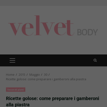
Skip
to
content
PRIMARY
MENU
Home
2015
Maggio
30
Ricette golose: come preparare i gamberoni alla piastra
Secondi piatti
Ricette golose: come preparare i gamberoni
alla piastra