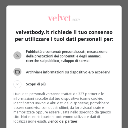
I
gamberoni
figurano tra i crostacei più usati in
assoluto in cucina. Possono essere preparati in
velvetbody.it richiede il tuo consenso
diversi modi:
da accompagno alle carni pregiate o
per utilizzare i tuoi dati personali per:
anche semplicemente consumati crudi
. Quasi
sempre vengono preparati per Natale, ma si
Pubblicità e contenuti personalizzati, misurazione
delle prestazioni dei contenuti e degli annunci,
possono mangiare anche durante tutto il resto
ricerche sul pubblico, sviluppo di servizi
dell’anno. Sono gustosissimi e hanno pochissime
calorie. Già in passato vi abbiamo proposto altre
Archiviare informazioni su dispositivo e/o accedervi
ricetta come quella dei
gamberoni su salsa di
piselli
, dei
gamberoni rossi all’uva
, dei
gamberoni
Scopri di più
fritti impanati
e degli
involtini di gamberoni
in
I tuoi dati personali verranno trattati da 327 partner e le
stile Bruno Barbieri. Stavolta invece vi proponiamo la
informazioni raccolte dal tuo dispositivo (come cookie,
identificatori univoci e altri dati del dispositivo) potrebbero
facile versione alla
piastra
.
essere condivise con questi ultimi, da loro visualizzate e
memorizzate oppure essere usate nello specifico da questo
Ecco gli ingredienti
: 200 grammi di gamberoni, 1
sito. Noi e i nostri partner potremmo utilizzare dati di
localizzazione esatti.
Elenco dei partner
.
limone, 1 spicchio d’aglio, olio extravergine d’oliva,