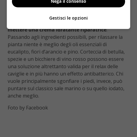
gli effetti si iniziano a sentire dopo quel lasso di
Nega il consenso
tempo
. Non esagerate però: oltre i 20 minuti
sarebbe controproducente. Dopo aver finito,
Gestisci le opzioni
asciugare i piedi con una salvietta morbida e
mettere una crema idratante riparatrice
.
Passando agli ingredienti possibili, per rilassare la
pianta niente è meglio degli oli essenziali di
eucalipto, fiori d’arancio e pino. Corteccia di betulla,
spezie e un bicchiere di vino rosso possono essere
una soluzione altrettanto valida per il relax delle
caviglie e in più hanno un effetto antibatterico. Chi
vuole principalmente sgonfiare i piedi, invece, può
puntare sul classico sale marino o su quello iodato,
anche meglio.
Foto by Facebook