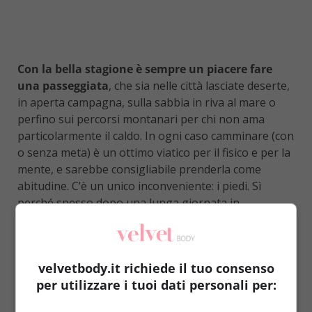
Con la bella stagione è sempre un piacere fare
una passeggiata
, che sia nelle città lasciate deserte,
in aperta campagna, sulla sabbia in riva al mare o
perfino sui percorsi montanari per chi non ama
particolarmente il caldo. In ogni caso camminare (con
o senza meta) è un ottimo viatico per il fisico e per la
mente, e sarebbe consigliabile prenderla come
abitudine. C’è un unico inconveniente: i piedi. Sì
perché spesso dopo una lunga giornata in
movimento diventano dei palloncini gonfi e quasi
irriconoscibili, le caviglie si trasformano in colonne
che fanno un tutt’uno con le ginocchia e le gambe
velvetbody.it richiede il tuo consenso
diventano macigni quasi inamovibili.
Come aiutarli?
per utilizzare i tuoi dati personali per:
Scegliere scarpe comode senza dubbio, ma anche
un bel pediluvio. Semplice, economico e