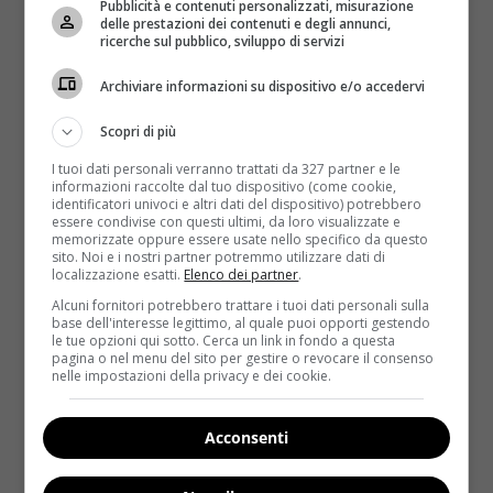
Pubblicità e contenuti personalizzati, misurazione
soprattutto efficace
.
delle prestazioni dei contenuti e degli annunci,
ricerche sul pubblico, sviluppo di servizi
Ma c’è pediluvio e pediluvio: rilassante, detossinante,
rivitalizzante, energizzante e perfino anti-batterico.
Archiviare informazioni su dispositivo e/o accedervi
La differenza la fanno gli ingredienti disciolti
nell’acqua e la temperatura della stessa
. Prima di
Scopri di più
tutto, però, bisogna ricordare che si tratta di un
I tuoi dati personali verranno trattati da 327 partner e le
momento di relax e che per renderlo pienamente
informazioni raccolte dal tuo dispositivo (come cookie,
identificatori univoci e altri dati del dispositivo) potrebbero
efficace ci vuol tempo. Iniziamo quindi con delle
essere condivise con questi ultimi, da loro visualizzate e
semplici regole che sarebbe meglio seguire quando
memorizzate oppure essere usate nello specifico da questo
sito. Noi e i nostri partner potremmo utilizzare dati di
si sta preparando un bagnetto per i nostri poveri
localizzazione esatti.
Elenco dei partner
.
piedi.
L’acqua deve essere tiepida e non si devono
Alcuni fornitori potrebbero trattare i tuoi dati personali sulla
immergere subito i piedi
: occorre lasciare che i
base dell'interesse legittimo, al quale puoi opporti gestendo
le tue opzioni qui sotto. Cerca un link in fondo a questa
principi attivi degli ingredienti scelti liberino i propri
pagina o nel menu del sito per gestire o revocare il consenso
vapori e restino un po’ in infusione. In più
aiutare la
nelle impostazioni della privacy e dei cookie.
circolazione con un leggero massaggio non
guasterebbe
.
Acconsenti
Inutile poi farlo durare meno di 10 minuti, perché