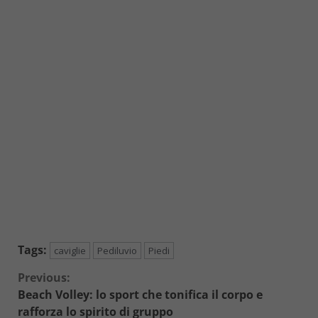
Tags:
caviglie
Pediluvio
Piedi
Continue
Previous:
Beach Volley: lo sport che tonifica il corpo e
Reading
rafforza lo spirito di gruppo