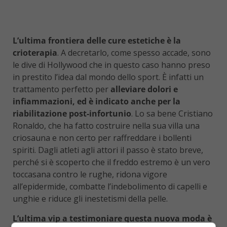
L’ultima frontiera delle cure estetiche è la
crioterapia
. A decretarlo, come spesso accade, sono
le dive di Hollywood che in questo caso hanno preso
in prestito l’idea dal mondo dello sport. È infatti un
trattamento perfetto per
alleviare dolori e
infiammazioni, ed è indicato anche per la
riabilitazione post-infortunio
. Lo sa bene Cristiano
Ronaldo, che ha fatto costruire nella sua villa una
criosauna e non certo per raffreddare i bollenti
spiriti. Dagli atleti agli attori il passo è stato breve,
perché si è scoperto che il freddo estremo è un vero
toccasana contro le rughe, ridona vigore
all’epidermide, combatte l’indebolimento di capelli e
unghie e riduce gli inestetismi della pelle.
L’ultima vip a testimoniare questa nuova moda è