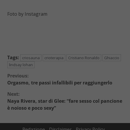
Foto by Instagram
Tags:
criosauna
crioterapia
Cristiano Ronaldo
Ghiaccio
lindsay lohan
Continue
Previous:
Orgasmo, tre passi infallibili per raggiungerlo
Reading
Next:
Naya Rivera, star di Glee: “fare sesso col pancione
è noioso e poco sexy”
Redazione
Disclaimer
Privacy Policy