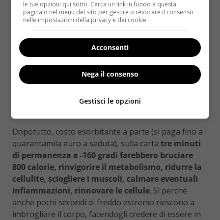
le tue opzioni qui sotto. Cerca un link in fondo a questa
pagina o nel menu del sito per gestire o revocare il consenso
nelle impostazioni della privacy e dei cookie.
Acconsenti
Nega il consenso
Gestisci le opzioni
Dopotutto, costo esorbitante a parte (si paga fino a
quarantamila euro a seduta), sulla carta
tre minuti
di permanenza a -160 gradi farebbero bruciare
800 calorie, rinvigorire il metabolismo, ridurre la
cellulite, sciogliere i muscoli, calmare eventuali
infiammazioni, rinnovare le cellule
. Sì perché
anche pochi secondi di freddo estremo riescono a
imbrogliare il corpo, facendogli credere di essere in