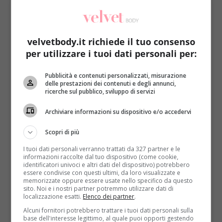
la ventottenne Lindsay Lohan
, la quale sul proprio
profilo Instagram ha postato qualche foto al
momento di uscire dalla stanza glaciale in compagnia
di una sua amica. Nelle immagini l’ex stellina Disney
velvetbody.it richiede il tuo consenso
indossa un costume da bagno e protezioni per
per utilizzare i tuoi dati personali per:
orecchie, mani, piedi e vie respiratorie e, oltre a
mostrare un fisico invidiabile a differenza di qualche
Pubblicità e contenuti personalizzati, misurazione
delle prestazioni dei contenuti e degli annunci,
mese fa, appare rinfrancata e molto divertita
ricerche sul pubblico, sviluppo di servizi
dall’esperienza che aveva già provato (e
documentato sui social network) due volte. Una vera
Archiviare informazioni su dispositivo e/o accedervi
appassionata quindi: non è un caso che proprio la
Scopri di più
Lohan sembra aver convinto alcune sue colleghe
come Mandy Moore e Jessica Alba a provare
I tuoi dati personali verranno trattati da 327 partner e le
l’innovativo trattamento.
informazioni raccolte dal tuo dispositivo (come cookie,
identificatori univoci e altri dati del dispositivo) potrebbero
essere condivise con questi ultimi, da loro visualizzate e
memorizzate oppure essere usate nello specifico da questo
sito. Noi e i nostri partner potremmo utilizzare dati di
localizzazione esatti.
Elenco dei partner
.
Alcuni fornitori potrebbero trattare i tuoi dati personali sulla
base dell'interesse legittimo, al quale puoi opporti gestendo