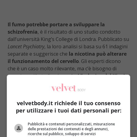
Il fumo potrebbe portare a sviluppare la
schizofrenia
, è il risultato di uno studio condotto
dall’università King’s College di Londra. Pubblicato su
Lancet Psychiatry
, la loro analisi si basa su 61 indagini
separate e suggerisce che
la nicotina può alterare
il funzionamento del cervello
. Gli esperti dicono
che è un caso molto rilevante, ma c’è bisogno di
compiere più studi a riguardo.
L’indagine del King’s
College ha coinvolto 14.555 fumatori e 273.162
non fumatori.
Non è la prima volta che il fumo viene legato alla
velvetbody.it richiede il tuo consenso
psicosi
, ma si è spesso creduto che i pazienti affetti
per utilizzare i tuoi dati personali per:
da schizofrenia fumano perché usano le sigarette
come forma di auto-medicamento per eliminare lo
Pubblicità e contenuti personalizzati, misurazione
delle prestazioni dei contenuti e degli annunci,
stress proveniente dall’ascolto di voci o dalle
ricerche sul pubblico, sviluppo di servizi