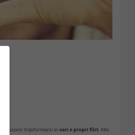
li possono trasformarsi in
veri e propri flirt
. Allo