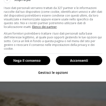
 ci si rilassa e si ritrovano tempo e voglia per stare con il 
ssualmente trasmissibili,
bisogna dedicare particolare att
I tuoi dati personali verranno trattati da 327 partner e le informazioni
raccolte dal tuo dispositivo (come cookie, identificatori univoci e altri dati
del dispositivo) potrebbero essere condivise con questi ultimi, da loro
uto rilasciare una dichiarazione per far sapere la propria
visualizzate e memorizzate oppure essere usate nello specifico da
e dell’associazione:
“La SIC è pronta a supportarvi e a dare il 
questo sito. Noi e i nostri partner potremmo utilizzare dati di
localizzazione esatti.
Elenco dei partner
.
alattie sessualmente trasmissibili. Sulle nostre pagine Facebook 
Italiana della Contraccezione
; su
Twitter
,
SIContraccez o 
Alcuni fornitori potrebbero trattare i tuoi dati personali sulla base
dell'interesse legittimo, al quale puoi opporti gestendo le tue opzioni qui
, appunto, il sole”
.
“Al mare, si sa, si trova l’amore più facilment
sotto. Cerca un link in fondo a questa pagina o nel menu del sito per
o della pillola) sotto il sole”
.
gestire o revocare il consenso nelle impostazioni della privacy e dei
cookie.
uella finestra sul mondo da non chiudere mai. In pochi andr
a le
fasce più giovani della popolazione
. Proprio quella è l
Nega il consenso
Acconsenti
 un servizio di informazione, sensibilizzazione e consule
, molto meglio accedere ricorrere al web. E Volpi assicura:
“S
Gestisci le opzioni