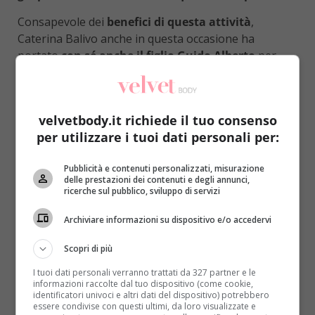
Consapevole dei
benefici di questa attività
,
Caterina Balivo anche in questa occasione ha
portato
con sé anche il figlio Guido Alberto
per
stare insieme e fargli vivere appieno il contatto con
la natura lontano dal frastuono della città e perfino
da quello delle spiagge più affollate. Il silenzio e il
velvetbody.it richiede il tuo consenso
connettersi a un ambiente sano e pulito
per utilizzare i tuoi dati personali per:
costituiscono già importanti fonti di benessere, ma
in più
durante il trekking l’organismo libera i
Pubblicità e contenuti personalizzati, misurazione
cosiddetti ormoni del benessere, endorfina e
delle prestazioni dei contenuti e degli annunci,
serotonina
, sostanze che aiutano a combattere la
ricerche sul pubblico, sviluppo di servizi
depressione. Ancor più rispetto a
camminare sulla
Archiviare informazioni su dispositivo e/o accedervi
spiaggia
, questo sport permette di
rassodare e
tonificare i muscoli delle gambe, dei glutei e degli
Scopri di più
addominali e si hanno benefici in termini di fiato
I tuoi dati personali verranno trattati da 327 partner e le
e di resistenza allo sforzo
, poiché camminando si
informazioni raccolte dal tuo dispositivo (come cookie,
stimola la circolazione e si allenano cuore e polmoni.
identificatori univoci e altri dati del dispositivo) potrebbero
essere condivise con questi ultimi, da loro visualizzate e