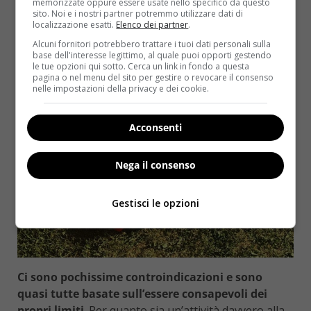
memorizzate oppure essere usate nello specifico da questo
sito. Noi e i nostri partner potremmo utilizzare dati di
localizzazione esatti.
Elenco dei partner
.
Alcuni fornitori potrebbero trattare i tuoi dati personali sulla
base dell'interesse legittimo, al quale puoi opporti gestendo
le tue opzioni qui sotto. Cerca un link in fondo a questa
pagina o nel menu del sito per gestire o revocare il consenso
nelle impostazioni della privacy e dei cookie.
Acconsenti
Nega il consenso
Gestisci le opzioni
Ci sono pochissime controindicazioni e sono
quasi tutte basate sull’essere consapevoli dei
propri limiti
. Per quanto sia un’attività davvero alla