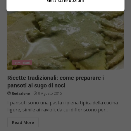
Gestisci le opzioni
Primi piatti
Ricette tradizionali: come preparare i
pansoti al sugo di noci
Redazione
9 Agosto 2015
I pansoti sono una pasta ripiena tipica della cucina
ligure, simile ai ravioli, da cui differiscono per...
Read More