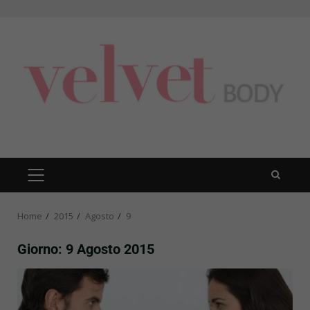
Skip
to
content
PRIMARY
MENU
Home
2015
Agosto
9
Giorno:
9 Agosto 2015