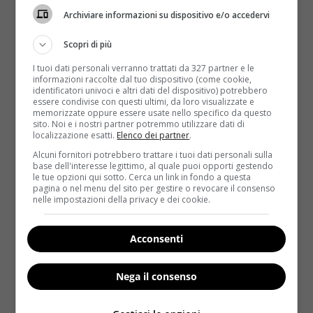
Archiviare informazioni su dispositivo e/o accedervi
Scopri di più
I tuoi dati personali verranno trattati da 327 partner e le
informazioni raccolte dal tuo dispositivo (come cookie,
identificatori univoci e altri dati del dispositivo) potrebbero
essere condivise con questi ultimi, da loro visualizzate e
memorizzate oppure essere usate nello specifico da questo
sito. Noi e i nostri partner potremmo utilizzare dati di
localizzazione esatti.
Elenco dei partner
.
Vegetariane
Alcuni fornitori potrebbero trattare i tuoi dati personali sulla
base dell'interesse legittimo, al quale puoi opporti gestendo
le tue opzioni qui sotto. Cerca un link in fondo a questa
Ricette light: come preparare il pane
pagina o nel menu del sito per gestire o revocare il consenso
integrale alla zucca [VIDEO]
nelle impostazioni della privacy e dei cookie.
Redazione
9 Agosto 2015
La zucca può essere usata in tanti modi diversi, sia
Acconsenti
per ricette dolci sia per quelle salate,...
Nega il consenso
Read More