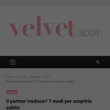
Skip
to
content
PRIMARY
MENU
Home
2015
Agosto
27
Il partner tradisce? 7 modi per scoprirlo subito
Notizie
Il partner tradisce? 7 modi per scoprirlo
subito