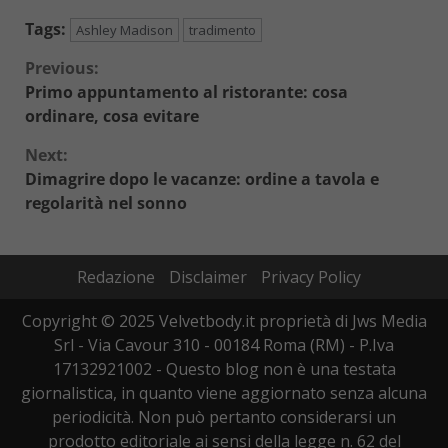
Tags:
Ashley Madison
tradimento
Continue
Previous:
Primo appuntamento al ristorante: cosa
Reading
ordinare, cosa evitare
Next:
Dimagrire dopo le vacanze: ordine a tavola e
regolarità nel sonno
Redazione
Disclaimer
Privacy Policy
Copyright © 2025 Velvetbody.it proprietà di Jws Media
Srl - Via Cavour 310 - 00184 Roma (RM) - P.Iva
17132921002 - Questo blog non è una testata
giornalistica, in quanto viene aggiornato senza alcuna
periodicità. Non può pertanto considerarsi un
prodotto editoriale ai sensi della legge n. 62 del