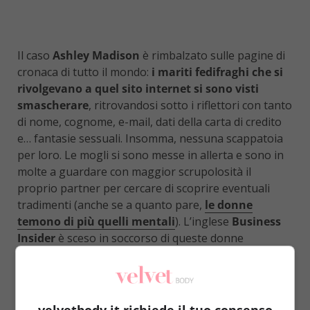
Il caso
Ashley Madison
è rimbalzato sulle pagine di
cronaca di tutto il mondo:
i mariti fedifraghi che si
rivolgevano a quel sito internet si sono visti
smascherare
, ritrovandosi sotto i riflettori con tanto
di nome, cognome, e-mail, dati della carta di credito
e… fantasie sessuali. Insomma, nessuna scappatoia
per loro. Le mogli si sono messe in allerta e sono in
molte a guardare con maggior scrupolosità il
proprio partner per cercare di scoprire eventuali
tradimenti (anche se a quanto pare,
le donne
temono di più quelli mentali
). L’inglese
Business
Insider
è sceso in soccorso di queste donne
sospettose, identificando
7 segnali che possono
nascondere un tradimento
.
Il primo metodo per smascherare un tradimento è
velvetbody.it richiede il tuo consenso