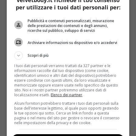
chiedere a un amico
: gli psicologi della
Brigham
per utilizzare i tuoi dati personali per:
Young University
hanno appurato che le persone
esterne alla coppia sono quelle che maggiormente
Pubblicità e contenuti personalizzati, misurazione
riescono a cogliere segnali significativi quali bugie e
delle prestazioni dei contenuti e degli annunci,
ricerche sul pubblico, sviluppo di servizi
infelicità;
prendersi del tempo per rimuginarci
sopra
è il secondo consiglio: capire il subconscio
Archiviare informazioni su dispositivo e/o accedervi
delle persone richiede più tempo, ecco perché non
bisogna essere frettolosi. Anche
la linguistica può
Scopri di più
rappresentare un valido campanello dall’allarme
:
I tuoi dati personali verranno trattati da 327 partner e le
l’utilizzo della prima persona, di verbi cognitivi
informazioni raccolte dal tuo dispositivo (come cookie,
(penso, credo) e di parole esclusive (ma, tranne, ad
identificatori univoci e altri dati del dispositivo) potrebbero
essere condivise con questi ultimi, da loro visualizzate e
accezione) segnalano sincerità. Al contrario bisogna
memorizzate oppure essere usate nello specifico da questo
preoccuparsi quando si tende ad utilizzare emozioni
sito. Noi e i nostri partner potremmo utilizzare dati di
localizzazione esatti.
Elenco dei partner
.
negative (odio, rabbia, nemico) o verbi di movimento
Alcuni fornitori potrebbero trattare i tuoi dati personali sulla
(cammino, vado).
base dell'interesse legittimo, al quale puoi opporti gestendo
le tue opzioni qui sotto. Cerca un link in fondo a questa
Quarto segnale cui prestare attenzione è il
suono
pagina o nel menu del sito per gestire o revocare il consenso
della voce
: sembra infatti che le voci più profonde
nelle impostazioni della privacy e dei cookie.
siano più predisposte al tradimento. I ricercatori