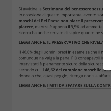
Si avvicina la
Settimana del benessere sessuale
,
in occasione di questo importante, evento sono in
maschi del Bel Paese non piace il preservativo
.
piacere
, mentre è appena il 9,5% ad ammettere d
ricerca ha anche cercato di capire quanto ne sann
LEGGI ANCHE:
IL PRESERVATIVO CHE RIVELA M
Il 46,8% degli uomini presi in esame sa che il
risch
comunque ne valga la pena. Più consapevoli invec
intervistati è pienamente sicuro della sicurezza del
secondo cui
il 48,62 del campione maschile pre
donne o che, quasi peggio, ritenga non sia affar 
LEGGI ANCHE:
I MITI DA SFATARE SULLA CONT