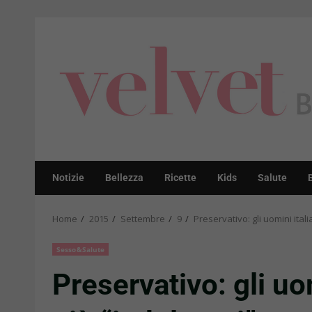
Skip
to
content
Notizie
Bellezza
Ricette
Kids
Salute
Home
2015
Settembre
9
Preservativo: gli uomini ita
Sesso&Salute
Preservativo: gli uo