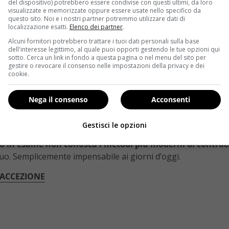
del dispositivo) potrebbero essere condivise con questi ultimi, da loro
visualizzate e memorizzate oppure essere usate nello specifico da
 organizzata dalla Fiss (Federazione Italiana di Sessuologia S
questo sito. Noi e i nostri partner potremmo utilizzare dati di
localizzazione esatti.
Elenco dei partner
.
iziate alcune
indagini sul rapporto degli italiani con il se
Alcuni fornitori potrebbero trattare i tuoi dati personali sulla base
 Quasi un uomo su due (il 45% degli intervistati) afferma di n
dell'interesse legittimo, al quale puoi opporti gestendo le tue opzioni qui
i aver
paura di non mantenere l’erezione nell’indossarlo
.
sotto. Cerca un link in fondo a questa pagina o nel menu del sito per
gestire o revocare il consenso nelle impostazioni della privacy e dei
o dei
pericoli che comporta fare sesso senza precauzioni
.
cookie.
ALATTIE E CAMBIA COLORE
Nega il consenso
Acconsenti
io di contrarre infezioni sessualmente trasmissibili
è alt
e per quanto riguarda le
gravidanze indesiderate
: il 50,7%
Gestisci le opzioni
 coito interrotto quindi a ritenere inesistente l’eventualità d
so in esame non conosca i metodi più moderni di contra
suo. Semplicemente impensabile ai giorni d’oggi.
RACCEZIONE