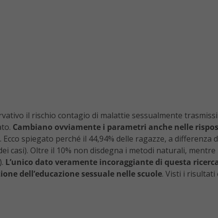
ativo il rischio contagio di malattie sessualmente trasmissib
ato.
Cambiano ovviamente i parametri anche nelle rispost
%. Ecco spiegato perché il 44,94% delle ragazze, a differenza de
dei casi). Oltre il 10% non disdegna i metodi naturali, mentr
).
L’unico dato veramente incoraggiante di questa ricerca 
uzione dell’educazione sessuale nelle scuole
. Visti i risult