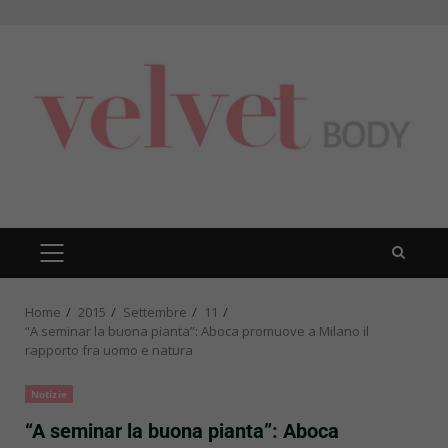
Skip
to
content
PRIMARY
MENU
Home
2015
Settembre
11
“A seminar la buona pianta”: Aboca promuove a Milano il
rapporto fra uomo e natura
Notizie
“A seminar la buona pianta”: Aboca