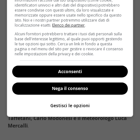
un vero e proprio diluvio sotto i nostri piedi.
Stefano
informazioni raccolte dal tuo dispositivo (come cookie,
identificatori univoci e altri dati del dispositivo) potrebbero
Mancuso
, docente universitario e fondatore della
essere condivise con questi ultimi, da loro visualizzate e
neurobiologia vegetale, attraverso prove scientifiche
memorizzate oppure essere usate nello specifico da questo
sito. Noi e i nostri partner potremmo utilizzare dati di
mostrerà come le piante abbiano sensi, provino
localizzazione esatti.
Elenco dei partner
.
emozioni e prendano persino decisioni strategiche
Alcuni fornitori potrebbero trattare i tuoi dati personali sulla
per sopravvivere.
base dell'interesse legittimo, al quale puoi opporti gestendo
le tue opzioni qui sotto. Cerca un link in fondo a questa
pagina o nel menu del sito per gestire o revocare il consenso
Eva Cantarella e Lucia Tomasi Tongiorgi
nelle impostazioni della privacy e dei cookie.
parleranno dei vegetali nel mito e nell’arte mentre
Gian Luca Balocco e Michelangelo Pistoletto
Acconsenti
spiegheranno come le arti raccontano le piante. Il
videomaker
Marco Buzzini
presenterò la sua opera
Botanica Urbana e nell’incontro Vietato non
Nega il consenso
calpestare le aiuole si potrà discutere e riflettere di
agroecologia in città con
il ministro Maurizio
Gestisci le opzioni
Martina, Chiara Bisconti, Geremia Gios, Fabio
Taffetani, Carlo Modonesi e il meteorologo Luca
Mercalli
.