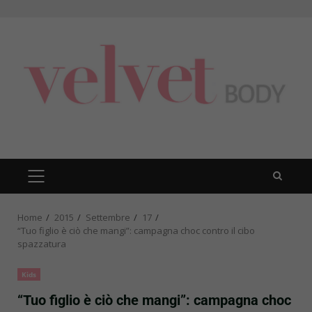
Skip
to
content
PRIMARY
MENU
Home
2015
Settembre
17
“Tuo figlio è ciò che mangi”: campagna choc contro il cibo
spazzatura
Kids
“Tuo figlio è ciò che mangi”: campagna choc