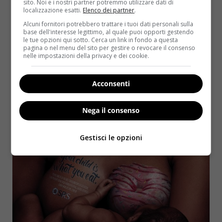
sito. Noi e i nostri partner potremmo utilizzare dati di
localizzazione esatti.
Elenco dei partner
.
Alcuni fornitori potrebbero trattare i tuoi dati personali sulla
base dell'interesse legittimo, al quale puoi opporti gestendo
le tue opzioni qui sotto. Cerca un link in fondo a questa
pagina o nel menu del sito per gestire o revocare il consenso
nelle impostazioni della privacy e dei cookie.
Acconsenti
Nega il consenso
Gestisci le opzioni