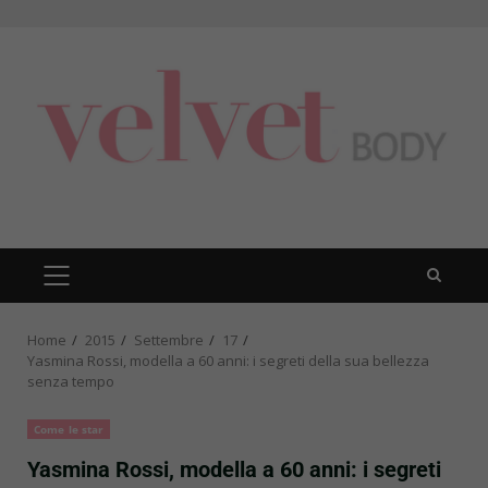
Skip
to
content
PRIMARY
MENU
Home
2015
Settembre
17
Yasmina Rossi, modella a 60 anni: i segreti della sua bellezza
senza tempo
Come le star
Yasmina Rossi, modella a 60 anni: i segreti