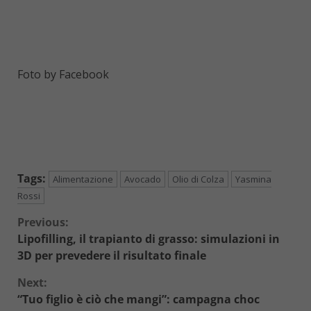
Foto by Facebook
Tags:
Alimentazione
Avocado
Olio di Colza
Yasmina
Rossi
Continue
Previous:
Lipofilling, il trapianto di grasso: simulazioni in
Reading
3D per prevedere il risultato finale
Next:
“Tuo figlio è ciò che mangi”: campagna choc