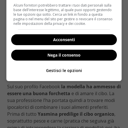
Alcuni fornitori potrebbero trattare i tuoi dati personali sulla
base dell'interesse legittimo, al quale puoi opporti gestendo
le tue opzioni qui sotto. Cerca un link in fondo a questa
pagina o nel menu del sito per gestire o revocare il consenso
nelle impostazioni della privacy e dei cookie.
Acconsenti
Nega il consenso
Gestisci le opzioni
Sul suo profilo Facebook
la modella ha ammesso di
essere una buona forchetta
e di amare il cibo. La
sua professione l’ha portata quindi a trovare modi
ipocalorici di combinare i suoi alimenti preferiti.
Prima di tutto
Yasmina predilige il cibo organico
,
soprattutto pesce e carne (pratica che seguiva già
prima di intraprendere la carriera di modella); poi, ha