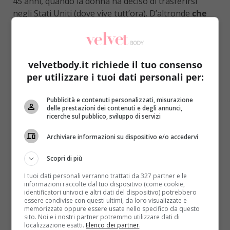
45 anni, quando la donna ha deciso di trasferirsi
negli Stati Uniti (dove vive tutt’ora). D’altronde
che
fretta c’era, per una che come lei sembra non
invecchiare mai?
Chiunque vorrebbe conoscere i
suoi segreti di bellezza e Yasmina li ha svelati senza
problemi. L’esercizio fisico occupa un posto
velvetbody.it richiede il tuo consenso
importante nelle sue giornate: allenarsi le permette
per utilizzare i tuoi dati personali per:
infatti di preservare il suo corpo esile e tonico, anche
se per lei è importante
non esagerare con l’attività
Pubblicità e contenuti personalizzati, misurazione
delle prestazioni dei contenuti e degli annunci,
fisica
.
ricerche sul pubblico, sviluppo di servizi
Archiviare informazioni su dispositivo e/o accedervi
Scopri di più
I tuoi dati personali verranno trattati da 327 partner e le
informazioni raccolte dal tuo dispositivo (come cookie,
identificatori univoci e altri dati del dispositivo) potrebbero
essere condivise con questi ultimi, da loro visualizzate e
memorizzate oppure essere usate nello specifico da questo
sito. Noi e i nostri partner potremmo utilizzare dati di
localizzazione esatti.
Elenco dei partner
.